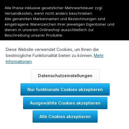
Alle Preise inklusive gesetzlicher Mehrwertsteuer zzgl.
Versandkosten
, wenn nicht anders beschrieben.
Alle genannten Markennamen und Bezeichnungen sind
eingetragene Warenzeichen ihrer jeweiligen Eigentümer und
dienen in unserem Onlineshop ausschließlich zur
Beschreibung unserer Produkte.
© 2026 WUH24.de - Weigel und Unger Heizungs- und
Diese Website verwendet Cookies, um Ihnen die
Sanitärtechnik GmbH
bestmögliche Funktionalität bieten zu können.
Mehr
Informationen
.
Datenschutzeinstellungen
Nur funktionale Cookies akzeptieren
Durch IT-Recht Kanzlei
Ausgewählte Cookies akzeptieren
Kundenmeinung:
Alle Cookies akzeptieren
SEHR GUT