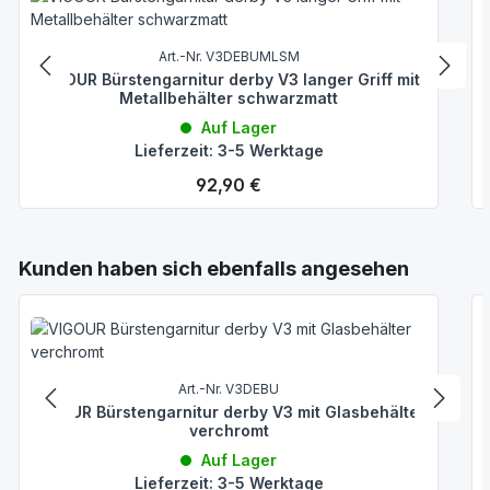
Art.-Nr. V3DEBUMLSM
VIGOUR Bürstengarnitur derby V3 langer Griff mit
Metallbehälter schwarzmatt
Auf Lager
Lieferzeit: 3-5 Werktage
Regulärer Preis:
92,90 €
Produktgalerie überspringen
Kunden haben sich ebenfalls angesehen
Art.-Nr. V3DEBU
VIGOUR Bürstengarnitur derby V3 mit Glasbehälter
verchromt
Auf Lager
Lieferzeit: 3-5 Werktage