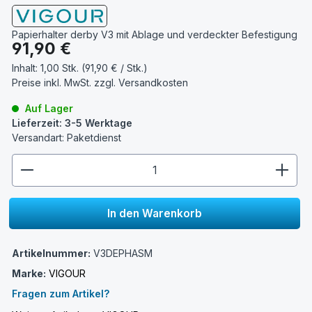
Papierhalter derby V3 mit Ablage und verdeckter Befestigung
Regulärer Preis:
91,90 €
Inhalt:
1,00 Stk. (91,90 € / Stk.)
Preise inkl. MwSt. zzgl.
Versandkosten
Auf Lager
Lieferzeit: 3-5 Werktage
Versandart: Paketdienst
zentheme.component.product.quantitySelect.lege
In den Warenkorb
Artikelnummer:
V3DEPHASM
Marke:
VIGOUR
Fragen zum Artikel?