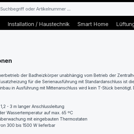
Installation / Haustechnik
Smart Home
Lüftun
onen
rbetrieb der Badheizkörper unabhängig vom Betrieb der Zentralhe
s Zusatzheizung für die Serienausführung mit Standardanschluss ist d
Einbau in Ausführung mit Mittenanschluss wird kein T-Stück benötig
:
 1,2 - 3 m langer Anschlussleitung
der Wassertemperatur auf max. 65 ºC
überwachung mit eingebauten Thermostaten
von 300 bis 1500 W lieferbar