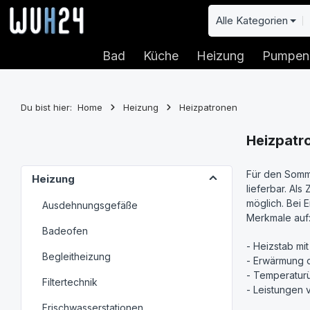
 Hauptinhalt springen
Zur Suche springen
Zur Hauptnavigation springen
Alle Kategorien
Bad
Küche
Heizung
Pumpen
Du bist hier:
Home
Heizung
Heizpatronen
Heizpatr
Für den Somme
Heizung
lieferbar. Al
möglich. Bei 
Ausdehnungsgefäße
Merkmale auf
Badeofen
- Heizstab mit
Begleitheizung
- Erwärmung 
- Temperatur
Filtertechnik
- Leistungen 
Frischwasserstationen