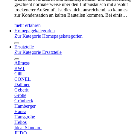
geschieht normalerweise über den Luftaustausch mit absolut
trockenerer Außenluft. Ist dies nicht ausreichend, so kann es
zur Kondensation an kalten Bauteilen kommen. Bei einfa…
mehr erfahren
Homepagekategorien
Zur Kategorie Homepagekategorien
Ersatzteile
Zur Kategorie Ersatzteile
Allmess
BWT
Cillit
CONEL
Dallmer
Geberit
Grohe
Grünbeck
Hamberger
Hansa
Hansgrohe
Helios
Ideal Standard
JUDO