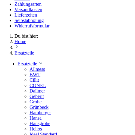
Zahlungsarten
Versandkosten
Lieferzeiten
Selbstabholung
Widerrufsformular
Du bist hier:
Home
Ersatzteile
Ersatzteile
Allmess
BWT
Cillit
CONEL
Dallmer
Geberit
Grohe
Grünbeck
Hamberger
Hansa
Hansgrohe
Helios
Ideal Standard