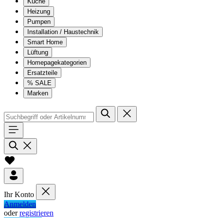
Küche
Heizung
Pumpen
Installation / Haustechnik
Smart Home
Lüftung
Homepagekategorien
Ersatzteile
% SALE
Marken
Ihr Konto
Anmelden
oder
registrieren