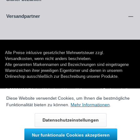
Versandpartner
Alle Preise inklusive gesetzlicher Mehrwertsteuer zzgl.
Versandkosten
, wenn nicht anders beschrieben.
Alle genannten Markennamen und Bezeichnungen sind eingetragene
Warenzeichen ihrer jeweiligen Eigentümer und dienen in unserem
Onlineshop ausschließlich zur Beschreibung unserer Produkte.
© 2026 WUH24.de - Weigel und Unger Heizungs- und Sanitärtechnik
GmbH
Diese Website verwendet Cookies, um Ihnen die bestmögliche
Funktionalität bieten zu können.
Mehr Informationen
.
Datenschutzeinstellungen
Nur funktionale Cookies akzeptieren