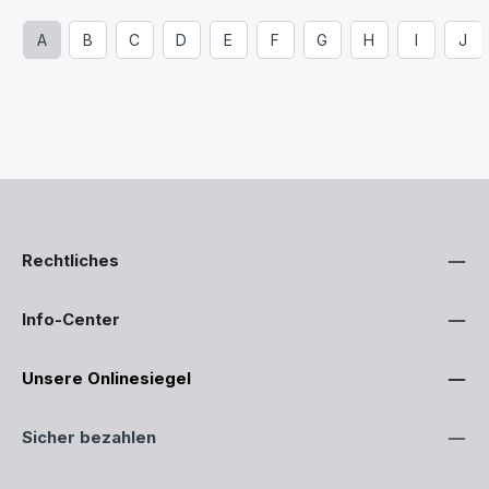
A
B
C
D
E
F
G
H
I
J
Rechtliches
Info-Center
Unsere Onlinesiegel
Sicher bezahlen