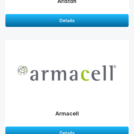
Ariston
Details
Armacell
Details