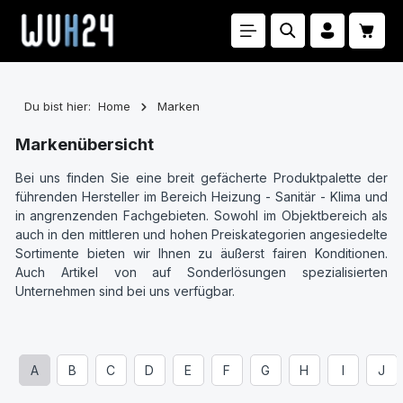
Zum Hauptinhalt springen
Waren
Du bist hier:
Home
Marken
Markenübersicht
Bei uns finden Sie eine breit gefächerte Produktpalette der
führenden Hersteller im Bereich Heizung - Sanitär - Klima und
in angrenzenden Fachgebieten. Sowohl im Objektbereich als
auch in den mittleren und hohen Preiskategorien angesiedelte
Sortimente bieten wir Ihnen zu äußerst fairen Konditionen.
Auch Artikel von auf Sonderlösungen spezialisierten
Unternehmen sind bei uns verfügbar.
A
B
C
D
E
F
G
H
I
J