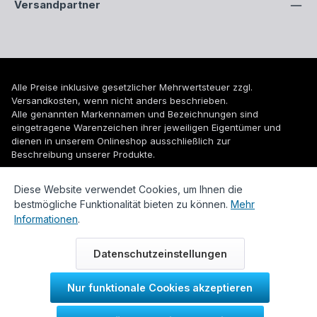
Versandpartner
Alle Preise inklusive gesetzlicher Mehrwertsteuer zzgl.
Versandkosten
, wenn nicht anders beschrieben.
Alle genannten Markennamen und Bezeichnungen sind
eingetragene Warenzeichen ihrer jeweiligen Eigentümer und
dienen in unserem Onlineshop ausschließlich zur
Beschreibung unserer Produkte.
© 2026 WUH24.de - Weigel und Unger Heizungs- und
Diese Website verwendet Cookies, um Ihnen die
Sanitärtechnik GmbH
bestmögliche Funktionalität bieten zu können.
Mehr
Informationen
.
Datenschutzeinstellungen
Nur funktionale Cookies akzeptieren
Durch IT-Recht Kanzlei