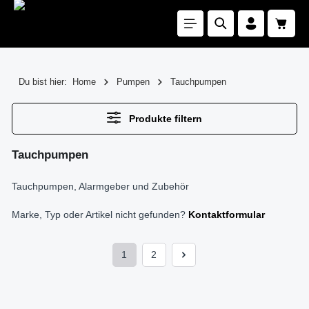
Zum Hauptinhalt springen
Waren
Du bist hier:
Home
Pumpen
Tauchpumpen
Produkte filtern
Tauchpumpen
Tauchpumpen, Alarmgeber und Zubehör
Marke, Typ oder Artikel nicht gefunden?
Kontaktformular
1
2
Seite
Seite