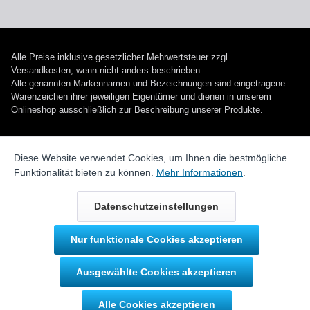
Alle Preise inklusive gesetzlicher Mehrwertsteuer zzgl.
Versandkosten
, wenn nicht anders beschrieben.
Alle genannten Markennamen und Bezeichnungen sind eingetragene
Warenzeichen ihrer jeweiligen Eigentümer und dienen in unserem
Onlineshop ausschließlich zur Beschreibung unserer Produkte.
© 2026 WUH24.de - Weigel und Unger Heizungs- und Sanitärtechnik
GmbH
Diese Website verwendet Cookies, um Ihnen die bestmögliche
Funktionalität bieten zu können.
Mehr Informationen
.
Datenschutzeinstellungen
Nur funktionale Cookies akzeptieren
Durch IT-Recht Kanzlei
Ausgewählte Cookies akzeptieren
Kundenmeinung:
Alle Cookies akzeptieren