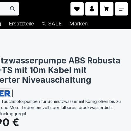
Warenkorb 
g
Ersatzteile
% SALE
Marken
tzwasserpumpe ABS Robusta
TS mit 10m Kabel mit
ierter Niveauschaltung
e Tauchmotorpumpen für Schmutzwasser mit Korngrößen bis zu
und Motor bilden ein voll überflutbares, druckwasserdicht
Blockaggregat
s:
90 €