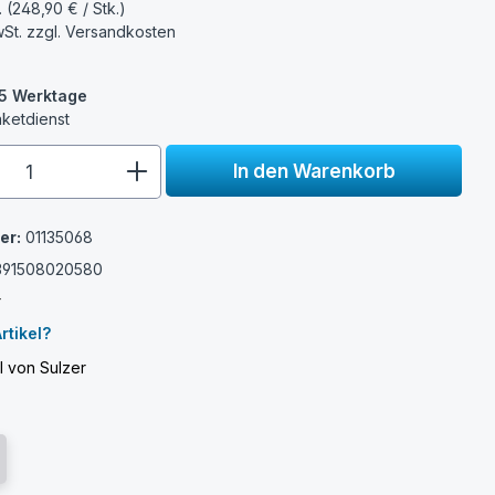
. (248,90 € / Stk.)
wSt. zzgl.
Versandkosten
3-5 Werktage
aketdienst
e.component.product.quantitySelect.
In den Warenkorb
er:
01135068
391508020580
r
rtikel?
l von Sulzer