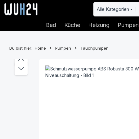
 Hauptinhalt springen
Zur Suche springen
Zur Hauptnavigation springen
Alle Kategorien
Bad
Küche
Heizung
Pumpen
Du bist hier:
Home
Pumpen
Tauchpumpen
Bildergalerie überspringen