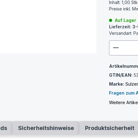
Inhalt:
1,00 Stk
Preise inkl. M
Auf Lager
Lieferzeit: 
Versandart: P
zenthem
Artikelnumm
GTIN/EAN:
5
Marke:
Sulze
Fragen zum A
Weitere Artike
ads
Sicherheitshinweise
Produktsicherheit