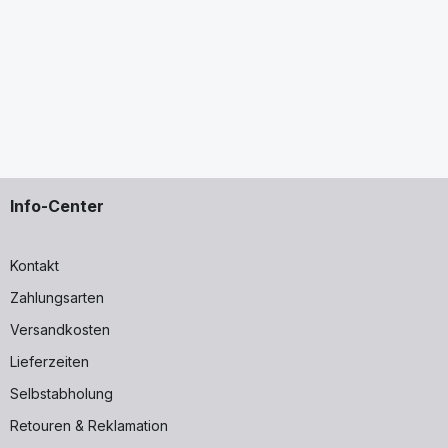
Info-Center
Kontakt
Zahlungsarten
Versandkosten
 1 1/4''
Lieferzeiten
r Schlauchanschluss 1/2'', 3/4'' und 1''
Selbstabholung
Retouren & Reklamation