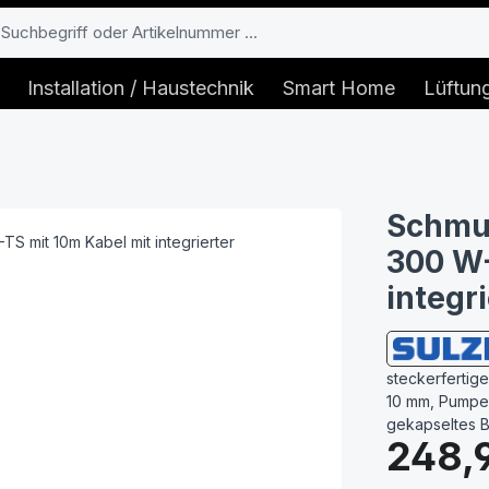
Installation / Haustechnik
Smart Home
Lüftun
Schmu
300 W-
integr
steckerfertig
10 mm, Pumpe 
gekapseltes 
Regulärer Prei
248,