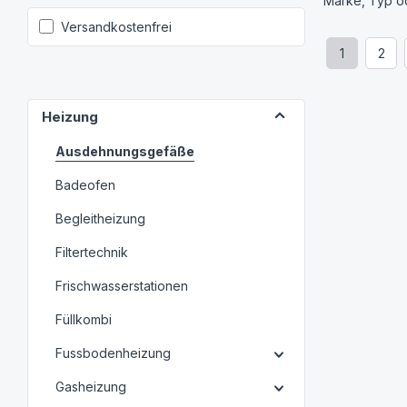
Marke, Typ od
Filter hinzufügen: Versandkostenfrei
Versandkostenfrei
1
2
Seite
Seit
Heizung
Ausdehnungsgefäße
Badeofen
Begleitheizung
Filtertechnik
Frischwasserstationen
Füllkombi
Fussbodenheizung
Gasheizung