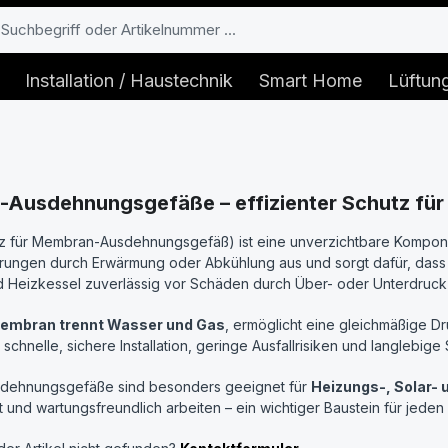
Installation / Haustechnik
Smart Home
Lüftun
Ausdehnungsgefäße – effizienter Schutz für
z für Membran-Ausdehnungsgefäß) ist eine unverzichtbare Komponen
ungen durch Erwärmung oder Abkühlung aus und sorgt dafür, dass d
 Heizkessel zuverlässig vor Schäden durch Über- oder Unterdruck
embran trennt Wasser und Gas
, ermöglicht eine gleichmäßige D
 schnelle, sichere Installation, geringe Ausfallrisiken und langlebi
ehnungsgefäße sind besonders geeignet für
Heizungs-, Solar-
ent und wartungsfreundlich arbeiten – ein wichtiger Baustein für jeden