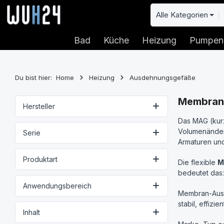
 Hauptinhalt springen
Zur Suche springen
Zur Hauptnavigation springen
Alle Kategorien
Bad
Küche
Heizung
Pumpen
Du bist hier:
Home
Heizung
Ausdehnungsgefäße
Membran-
Hersteller
Das MAG (kur
Volumenänder
Serie
Armaturen und
Produktart
Die flexible
M
bedeutet das:
Anwendungsbereich
Membran-Ausd
stabil, effizi
Inhalt