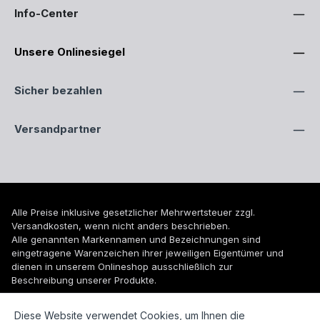
Info-Center
Unsere Onlinesiegel
Sicher bezahlen
Versandpartner
Alle Preise inklusive gesetzlicher Mehrwertsteuer zzgl.
Versandkosten
, wenn nicht anders beschrieben.
Alle genannten Markennamen und Bezeichnungen sind
eingetragene Warenzeichen ihrer jeweiligen Eigentümer und
dienen in unserem Onlineshop ausschließlich zur
Beschreibung unserer Produkte.
© 2026 WUH24.de - Weigel und Unger Heizungs- und
Diese Website verwendet Cookies, um Ihnen die