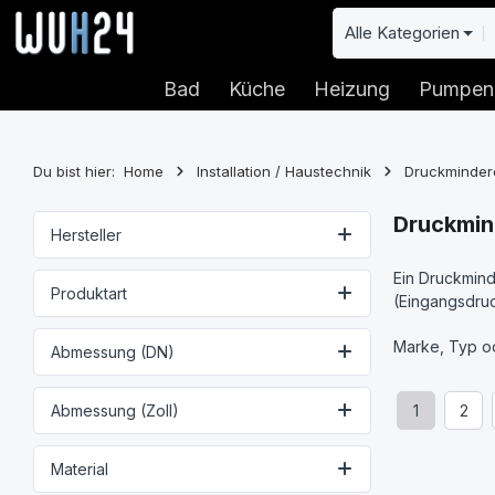
 Hauptinhalt springen
Zur Suche springen
Zur Hauptnavigation springen
Alle Kategorien
Bad
Küche
Heizung
Pumpen
Du bist hier:
Home
Installation / Haustechnik
Druckminder
Druckmin
Hersteller
Ein Druckmind
Produktart
(Eingangsdruc
Marke, Typ od
Abmessung (DN)
Abmessung (Zoll)
1
2
Seite
Seit
Material