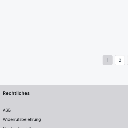
1
2
Seite
Seit
Rechtliches
AGB
Widerrufsbelehrung