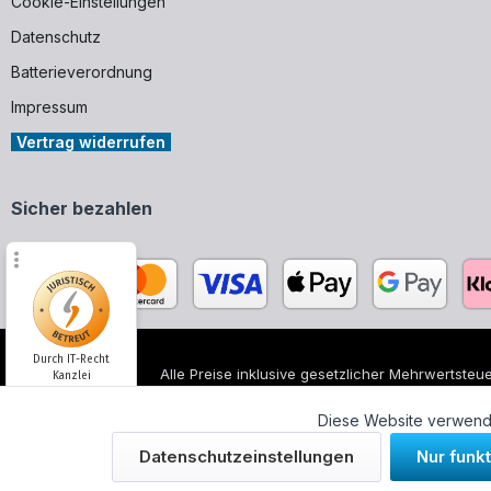
Cookie-Einstellungen
Datenschutz
Batterieverordnung
Impressum
Vertrag widerrufen
Sicher bezahlen
Durch IT-Recht
Alle Preise inklusive gesetzlicher Mehrwertsteue
Kanzlei
Alle genannten Markennamen und Bezeichnungen
unserer Produkte.
Diese Website verwende
Kundenmeinung:
Datenschutzeinstellungen
Nur funk
© 2026 WUH24.de - Weigel und Unger Heizungs
SEHR GUT