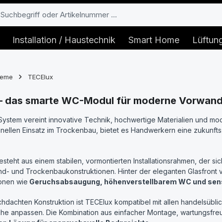
Installation / Haustechnik
Smart Home
Lüftun
teme
TECElux
– das smarte WC-Modul für moderne Vorwandi
ystem vereint innovative Technik, hochwertige Materialien und mo
nellen Einsatz im Trockenbau, bietet es Handwerkern eine zukunfts
steht aus einem stabilen, vormontierten Installationsrahmen, der si
- und Trockenbaukonstruktionen. Hinter der eleganten Glasfront ve
onen wie
Geruchsabsaugung, höhenverstellbarem WC und sens
hdachten Konstruktion ist TECElux kompatibel mit allen handelsüblich
e anpassen. Die Kombination aus einfacher Montage, wartungsfreu