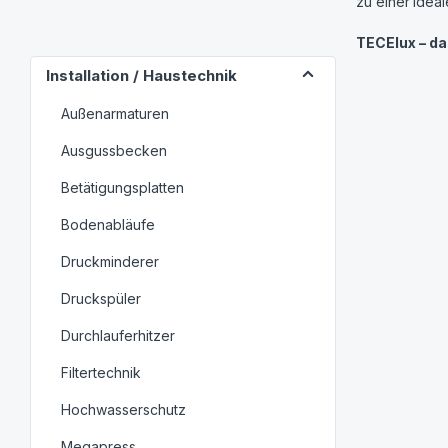
zu einer
idea
TECElux – da
Installation / Haustechnik
Außenarmaturen
Ausgussbecken
Betätigungsplatten
Bodenabläufe
Druckminderer
Druckspüler
Durchlauferhitzer
Filtertechnik
Hochwasserschutz
Megapress