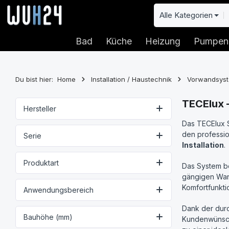
 Hauptinhalt springen
Zur Suche springen
Zur Hauptnavigation springen
Alle Kategorien
Bad
Küche
Heizung
Pumpen
Du bist hier:
Home
Installation / Haustechnik
Vorwandsys
TECElux 
Hersteller
Das TECElux S
den professio
Serie
Installation
.
Produktart
Das System be
gängigen Wand
Komfortfunkti
Anwendungsbereich
Dank der durc
Bauhöhe (mm)
Kundenwünsch