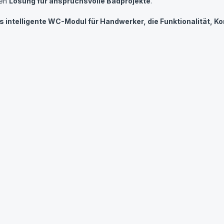
len
Lösung für anspruchsvolle Badprojekte
.
s intelligente WC-Modul für Handwerker, die Funktionalität, 