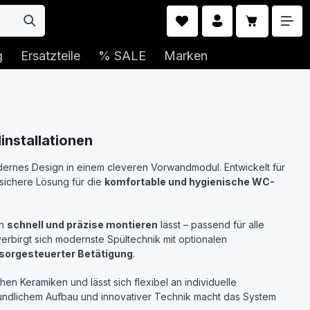
Warenkorb 
g
Ersatzteile
% SALE
Marken
nstallationen
dernes Design in einem cleveren Vorwandmodul. Entwickelt für
sichere Lösung für die
komfortable und hygienische WC-
ch
schnell und präzise montieren
lässt – passend für alle
rbirgt sich modernste Spültechnik mit optionalen
orgesteuerter Betätigung
.
en Keramiken und lässt sich flexibel an individuelle
ndlichem Aufbau und innovativer Technik macht das System