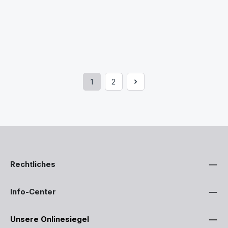
1
2
Seite
Seite
Rechtliches
Info-Center
Unsere Onlinesiegel