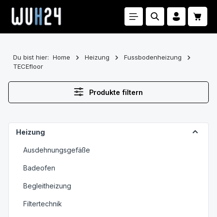
Zum Hauptinhalt springen
Waren
Du bist hier:
Home
Heizung
Fussbodenheizung
TECEfloor
Produkte filtern
Heizung
Ausdehnungsgefäße
Badeofen
Begleitheizung
Filtertechnik