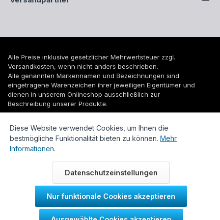
Versandpartner
Alle Preise inklusive gesetzlicher Mehrwertsteuer zzgl.
Versandkosten
, wenn nicht anders beschrieben.
Alle genannten Markennamen und Bezeichnungen sind
eingetragene Warenzeichen ihrer jeweiligen Eigentümer und
dienen in unserem Onlineshop ausschließlich zur
Beschreibung unserer Produkte.
© 2026 WUH24.de - Weigel und Unger Heizungs- und
Diese Website verwendet Cookies, um Ihnen die
Sanitärtechnik GmbH
bestmögliche Funktionalität bieten zu können.
Mehr
Informationen
.
Datenschutzeinstellungen
Nur funktionale Cookies akzeptieren
Durch IT-Recht Kanzlei
Ausgewählte Cookies akzeptieren