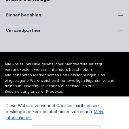
Sicher bezahlen
Versandpartner
Alle Preise inklusive gesetzlicher Mehrwertsteuer zzgl.
Versandkosten
, wenn nicht anders beschrieben.
Alle genannten Markennamen und Bezeichnungen sind
eingetragene Warenzeichen ihrer jeweiligen Eigentümer und
dienen in unserem Onlineshop ausschließlich zur
Beschreibung unserer Produkte.
© 2026 WUH24.de - Weigel und Unger Heizungs- und
Diese Website verwendet Cookies, um Ihnen die
Sanitärtechnik GmbH
bestmögliche Funktionalität bieten zu können.
Mehr
Informationen
.