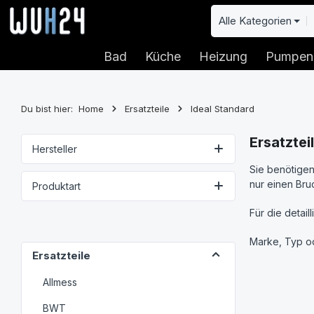
 Hauptinhalt springen
Zur Suche springen
Zur Hauptnavigation springen
Alle Kategorien
Bad
Küche
Heizung
Pumpen
Du bist hier:
Home
Ersatzteile
Ideal Standard
Ersatztei
Hersteller
Sie benötigen 
nur einen Bru
Produktart
Für die detail
Marke, Typ od
Ersatzteile
Allmess
BWT