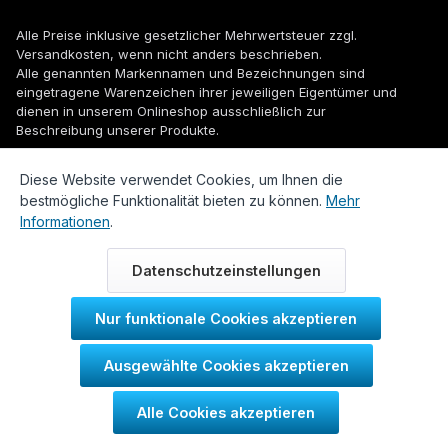
Alle Preise inklusive gesetzlicher Mehrwertsteuer zzgl.
Versandkosten
, wenn nicht anders beschrieben.
Alle genannten Markennamen und Bezeichnungen sind
eingetragene Warenzeichen ihrer jeweiligen Eigentümer und
dienen in unserem Onlineshop ausschließlich zur
Beschreibung unserer Produkte.
© 2026 WUH24.de - Weigel und Unger Heizungs- und
Diese Website verwendet Cookies, um Ihnen die
Sanitärtechnik GmbH
bestmögliche Funktionalität bieten zu können.
Mehr
Informationen
.
Datenschutzeinstellungen
Nur funktionale Cookies akzeptieren
Durch IT-Recht Kanzlei
Ausgewählte Cookies akzeptieren
Kundenmeinung:
Alle Cookies akzeptieren
SEHR GUT