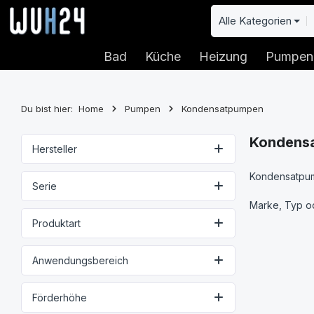
 Hauptinhalt springen
Zur Suche springen
Zur Hauptnavigation springen
Alle Kategorien
Bad
Küche
Heizung
Pumpen
Du bist hier:
Home
Pumpen
Kondensatpumpen
Kondens
Hersteller
Kondensatpu
Serie
Marke, Typ od
Produktart
Anwendungsbereich
Förderhöhe