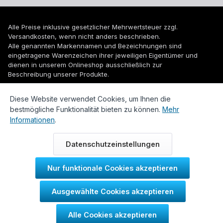
Alle Preise inklusive gesetzlicher Mehrwertsteuer zzgl.
Versandkosten
, wenn nicht anders beschrieben.
Alle genannten Markennamen und Bezeichnungen sind
eingetragene Warenzeichen ihrer jeweiligen Eigentümer und
dienen in unserem Onlineshop ausschließlich zur
Beschreibung unserer Produkte.
© 2026 WUH24.de - Weigel und Unger Heizungs- und
Diese Website verwendet Cookies, um Ihnen die
Sanitärtechnik GmbH
bestmögliche Funktionalität bieten zu können.
Mehr
Informationen
.
Datenschutzeinstellungen
Nur funktionale Cookies akzeptieren
Durch IT-Recht Kanzlei
Ausgewählte Cookies akzeptieren
Kundenmeinung:
Alle Cookies akzeptieren