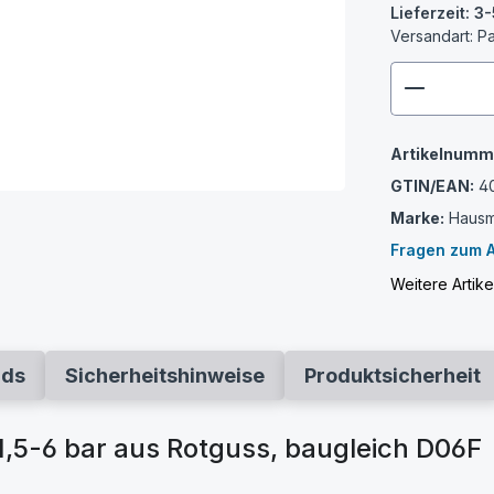
Lieferzeit: 
Versandart: P
zenthem
Artikelnumm
GTIN/EAN:
4
Marke:
Haus
Fragen zum A
Weitere Artik
ads
Sicherheitshinweise
Produktsicherheit
1,5-6 bar aus Rotguss, baugleich D06F