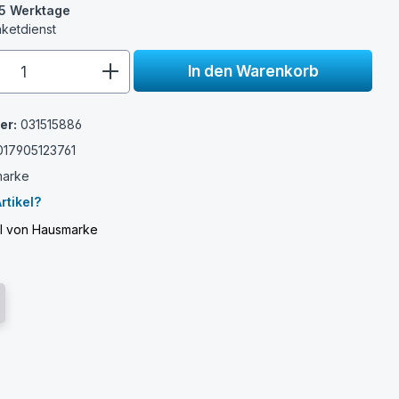
3-5 Werktage
aketdienst
e.component.product.quantitySelect.
In den Warenkorb
er:
031515886
017905123761
marke
rtikel?
el von Hausmarke