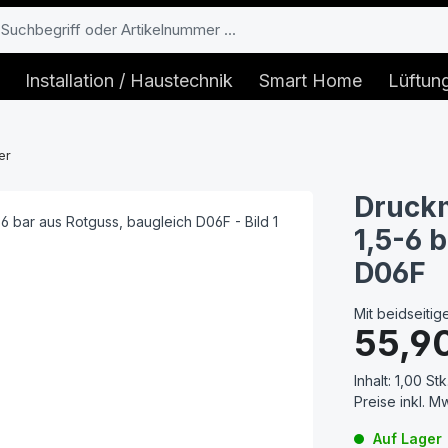
Installation / Haustechnik
Smart Home
Lüftun
er
Druckm
1,5-6 
D06F
Mit beidseiti
Regulärer Prei
55,9
Inhalt:
1,00 Stk
Preise inkl. M
Auf Lager