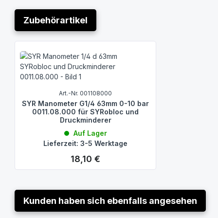
Zubehörartikel
Produktgalerie überspringen
Art.-Nr. 001108000
SYR Manometer G1/4 63mm 0-10 bar
0011.08.000 für SYRobloc und
Druckminderer
Auf Lager
Lieferzeit: 3-5 Werktage
18,10 €
Regulärer Preis:
Kunden haben sich ebenfalls angesehen