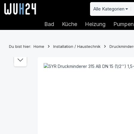
 Hauptinhalt springen
Zur Suche springen
Zur Hauptnavigation springen
Alle Kategorien
Bad
Küche
Heizung
Pumpen
Du bist hier:
Home
Installation / Haustechnik
Druckminder
Bildergalerie überspringen