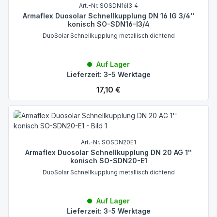
Art.-Nr. SOSDN16I3_4
Armaflex Duosolar Schnellkupplung DN 16 IG 3/4''
konisch SO-SDN16-I3/4
DuoSolar Schnellkupplung metallisch dichtend
Auf Lager
Lieferzeit: 3-5 Werktage
Regulärer Preis:
17,10 €
Art.-Nr. SOSDN20E1
Armaflex Duosolar Schnellkupplung DN 20 AG 1''
konisch SO-SDN20-E1
DuoSolar Schnellkupplung metallisch dichtend
Auf Lager
Lieferzeit: 3-5 Werktage