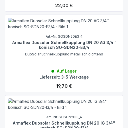
Regulärer Preis:
22,00 €
Art.-Nr. SOSDN20E3_4
Armaflex Duosolar Schnellkupplung DN 20 AG 3/4''
konisch SO-SDN20-E3/4
DuoSolar Schnellkupplung metallisch dichtend
Auf Lager
Lieferzeit: 3-5 Werktage
Regulärer Preis:
19,70 €
Art.-Nr. SOSDN20I3_4
Armaflex Duosolar Schnellkupplung DN 20 IG 3/4''
konisch SO-SDN20-I3/4