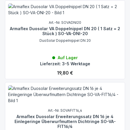
Art.-Nr. SOVADNI20
Armaflex Duosolar VA Doppelnippel DN 20 ( 1 Satz = 2
Stück ) SO-VA-DNI-20
DuoSolar Doppelnippel DN 20
Auf Lager
Lieferzeit: 3-5 Werktage
Regulärer Preis:
19,80 €
Art.-Nr. SOVAFIT16_4
Armaflex Duosolar Erweiterungssatz DN 16 je 4
Einlegeringe Überwurfmuttern Dichtringe SO-VA-
FIT16/4