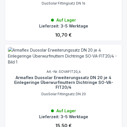
DuoSolar Fittingsatz DN 16
Auf Lager
Lieferzeit: 3-5 Werktage
Regulärer Preis:
10,70 €
Art.-Nr. SOVAFIT20_4
Armaflex Duosolar Erweiterungssatz DN 20 je 4
Einlegeringe Überwurfmuttern Dichtringe SO-VA-
FIT20/4
DuoSolar Fittingsatz DN 20
Auf Lager
Lieferzeit: 3-5 Werktage
Regulärer Preis:
15,50 €