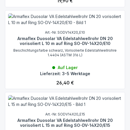
Regulärer Preis:
19,90 €
Art.-Nr. SODV14X20_E10
Armaflex Duosolar VA Edelstahlwellrohr DN 20
vorisoliert L 10 m auf Ring SO-DV-14X20/E10
Beschichtungsfarbe schwarz, Vorisolierte Edelstahlwellrohre
1.4404 (ASTM 316 L)
Auf Lager
Lieferzeit: 3-5 Werktage
Regulärer Preis:
26,40 €
Art.-Nr. SODV14X20_E15
Armaflex Duosolar VA Edelstahlwellrohr DN 20
vorisoliert L 15 m auf Ring SO-DV-14X20/E15