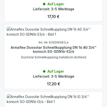
Auf Lager
Lieferzeit: 3-5 Werktage
Regulärer Preis:
17,10 €
Art.-Nr. SOSDN16E3_4
Armaflex Duosolar Schnellkupplung DN 16 AG 3/4''
konisch SO-SDN16-E3/4
DuoSolar Schnellkupplung metallisch dichtend
Auf Lager
Lieferzeit: 3-5 Werktage
Regulärer Preis:
17,20 €