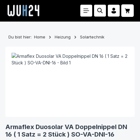
Zum Hauptinhalt springen
Waren
Du bist hier:
Home
Heizung
Solartechnik
Bildergalerie überspringen
Armaflex Duosolar VA Doppelnippel DN
16 ( 1 Satz = 2 Stück ) SO-VA-DNI-16