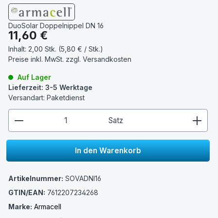
DuoSolar Doppelnippel DN 16
Regulärer Preis:
11,60 €
Inhalt:
2,00 Stk. (5,80 € / Stk.)
Preise inkl. MwSt. zzgl.
Versandkosten
Auf Lager
Lieferzeit: 3-5 Werktage
Versandart: Paketdienst
zentheme.component.product.quantitySelect.lege
Satz
In den Warenkorb
Artikelnummer:
SOVADNI16
GTIN/EAN:
7612207234268
Marke:
Armacell