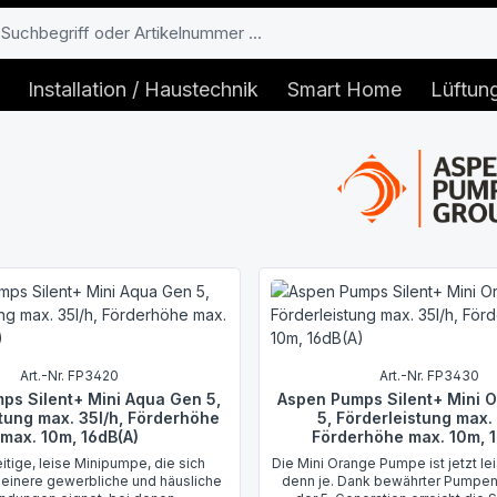
Installation / Haustechnik
Smart Home
Lüftun
Art.-Nr. FP3420
Art.-Nr. FP3430
ps Silent+ Mini Aqua Gen 5,
Aspen Pumps Silent+ Mini 
tung max. 35l/h, Förderhöhe
5, Förderleistung max. 
max. 10m, 16dB(A)
Förderhöhe max. 10m, 1
eitige, leise Minipumpe, die sich
Die Mini Orange Pumpe ist jetzt le
kleinere gewerbliche und häusliche
denn je. Dank bewährter Pumpe