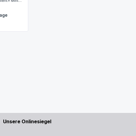
ilent+ Mini
r 16 dB(A) -
tage
Unsere Onlinesiegel