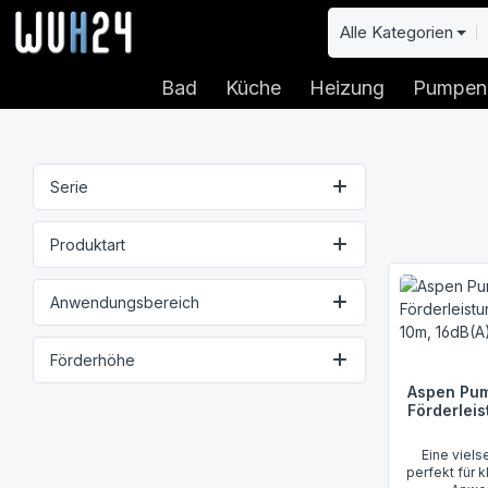
 Hauptinhalt springen
Zur Suche springen
Zur Hauptnavigation springen
Alle Kategorien
Bad
Küche
Heizung
Pumpen
Serie
Produktart
Anwendungsbereich
Förderhöhe
Aspen Pum
Förderleis
Eine viels
perfekt für 