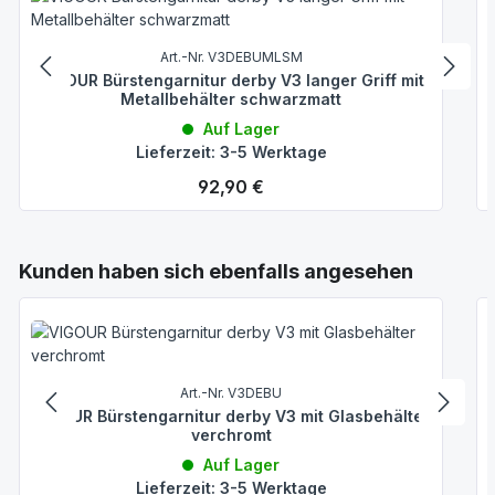
Art.-Nr. V3DEBUMLSM
VIGOUR Bürstengarnitur derby V3 langer Griff mit
Metallbehälter schwarzmatt
Auf Lager
Lieferzeit: 3-5 Werktage
Regulärer Preis:
92,90 €
Produktgalerie überspringen
Kunden haben sich ebenfalls angesehen
Art.-Nr. V3DEBU
VIGOUR Bürstengarnitur derby V3 mit Glasbehälter
verchromt
Auf Lager
Lieferzeit: 3-5 Werktage