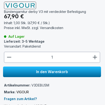
Bürstengarnitur derby V3 mit verdeckter Befestigung
Regulärer Preis:
67,90 €
Inhalt:
1,00 Stk. (67,90 € / Stk.)
Preise inkl. MwSt. zzgl.
Versandkosten
Auf Lager
Lieferzeit: 3-5 Werktage
Versandart: Paketdienst
zentheme.component.product.quantitySelect.lege
In den Warenkorb
Artikelnummer:
V3DEBUSM
Marke:
VIGOUR
Fragen zum Artikel?