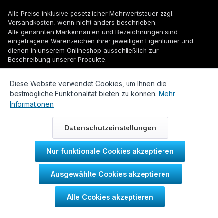
Alle Preise inklusive gesetzlicher Mehrwertsteuer zzgl.
Versandkosten
, wenn nicht anders beschrieben.
Alle genannten Markennamen und Bezeichnungen sind
eingetragene Warenzeichen ihrer jeweiligen Eigentümer und
dienen in unserem Onlineshop ausschließlich zur
Beschreibung unserer Produkte.
© 2026 WUH24.de - Weigel und Unger Heizungs- und
Diese Website verwendet Cookies, um Ihnen die
Sanitärtechnik GmbH
bestmögliche Funktionalität bieten zu können.
Mehr
Informationen
.
Datenschutzeinstellungen
Nur funktionale Cookies akzeptieren
Durch IT-Recht Kanzlei
Ausgewählte Cookies akzeptieren
Kundenmeinung:
Alle Cookies akzeptieren
SEHR GUT