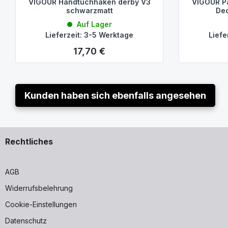
VIGOUR Handtuchhaken derby V3
VIGOUR Pa
schwarzmatt
De
Auf Lager
Lieferzeit: 3-5 Werktage
Liefe
17,70 €
Regulärer Preis:
Kunden haben sich ebenfalls angesehen
Rechtliches
AGB
Widerrufsbelehrung
Cookie-Einstellungen
Datenschutz