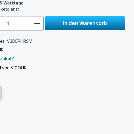
3-5 Werktage
aketdienst
e.component.product.quantitySelect.
In den Warenkorb
er:
V3DEPHRSM
UR
rtikel?
el von VIGOUR