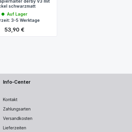
pierhalter derby V3 mit
ckel schwarzmatt
Auf Lager
rzeit: 3-5 Werktage
53,90 €
Regulärer Preis:
Info-Center
Kontakt
Zahlungsarten
Versandkosten
Lieferzeiten