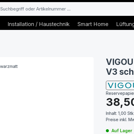
Installation / Haustechnik
Smart Home
Lüftun
VIGOUR
V3 sc
Reservepapier
Regulärer Prei
38,5
Inhalt:
1,00 Stk
Preise inkl. M
Auf Lager