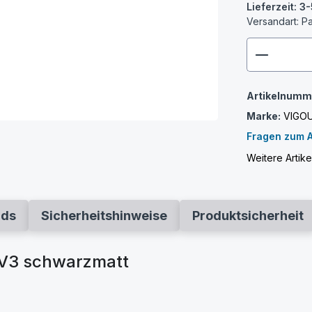
Lieferzeit: 
Versandart: P
zenthem
Artikelnumm
Marke:
VIGO
Fragen zum A
Weitere Artik
ads
Sicherheitshinweise
Produktsicherheit
 V3 schwarzmatt