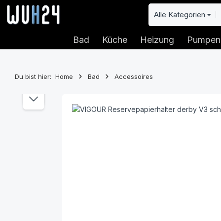
 Hauptinhalt springen
Zur Suche springen
Zur Hauptnavigation springen
Alle Kategorien
Bad
Küche
Heizung
Pumpen
Du bist hier:
Home
Bad
Accessoires
Bildergalerie überspringen