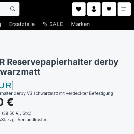
Warenkorb 
g
Ersatzteile
% SALE
Marken
 Reservepapierhalter derby
hwarzmatt
halter derby V3 schwarzmatt mit verdeckter Befestigung
s:
0 €
. (38,50 € / Stk.)
wSt. zzgl.
Versandkosten