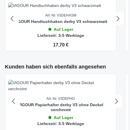
Art.-Nr. V3DEHASM
VIGOUR Handtuchhaken derby V3 schwarzmatt
Auf Lager
Lieferzeit: 3-5 Werktage
Regulärer Preis:
17,70 €
Produktgalerie überspringen
Kunden haben sich ebenfalls angesehen
Art.-Nr. V3DEPHO
VIGOUR Papierhalter derby V3 ohne Deckel
verchromt
Auf Lager
Lieferzeit: 3-5 Werktage