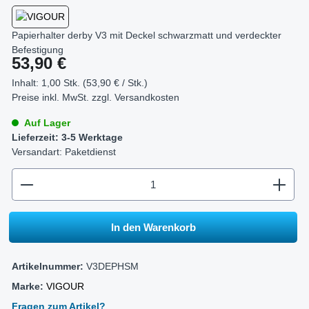
Papierhalter derby V3 mit Deckel schwarzmatt und verdeckter
Befestigung
Regulärer Preis:
53,90 €
Inhalt:
1,00 Stk. (53,90 € / Stk.)
Preise inkl. MwSt. zzgl.
Versandkosten
Auf Lager
Lieferzeit: 3-5 Werktage
Versandart: Paketdienst
zentheme.component.product.quantitySelect.legend
In den Warenkorb
Artikelnummer:
V3DEPHSM
Marke:
VIGOUR
Fragen zum Artikel?