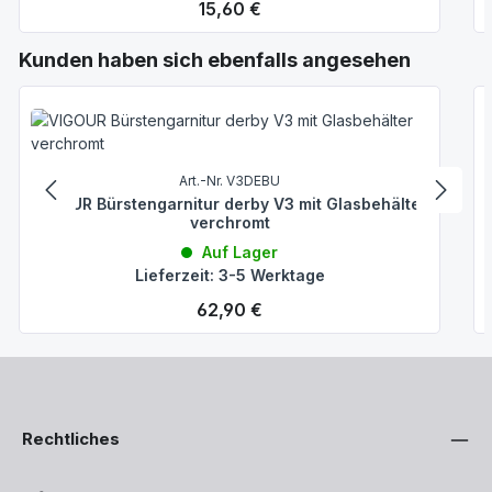
Regulärer Preis:
15,60 €
Produktgalerie überspringen
Kunden haben sich ebenfalls angesehen
Art.-Nr. V3DEBU
VIGOUR Bürstengarnitur derby V3 mit Glasbehälter
verchromt
Auf Lager
Lieferzeit: 3-5 Werktage
Regulärer Preis:
62,90 €
Rechtliches