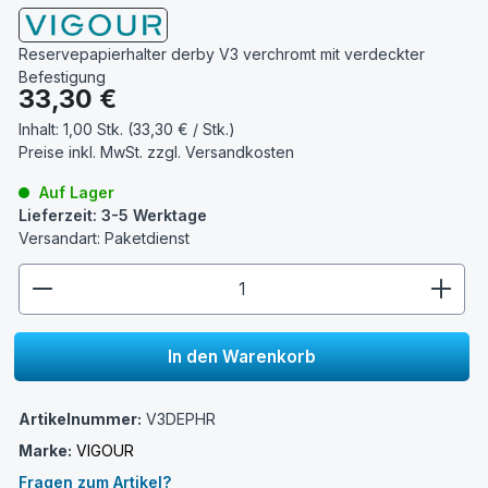
Reservepapierhalter derby V3 verchromt mit verdeckter
Befestigung
Regulärer Preis:
33,30 €
Inhalt:
1,00 Stk. (33,30 € / Stk.)
Preise inkl. MwSt. zzgl.
Versandkosten
Auf Lager
Lieferzeit: 3-5 Werktage
Versandart: Paketdienst
zentheme.component.product.quantitySelect.lege
In den Warenkorb
Artikelnummer:
V3DEPHR
Marke:
VIGOUR
Fragen zum Artikel?