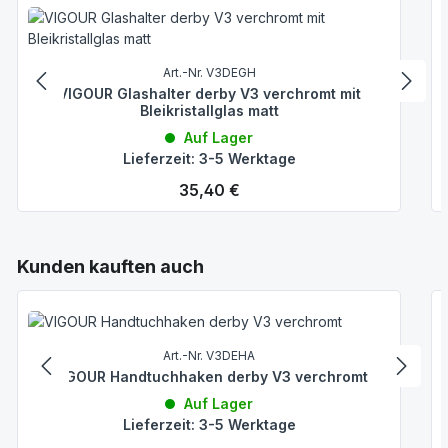
Art.-Nr. V3DEGH
VIGOUR Glashalter derby V3 verchromt mit
Bleikristallglas matt
Auf Lager
Lieferzeit: 3-5 Werktage
Regulärer Preis:
35,40 €
Produktgalerie überspringen
Kunden kauften auch
Art.-Nr. V3DEHA
VIGOUR Handtuchhaken derby V3 verchromt
Auf Lager
Lieferzeit: 3-5 Werktage