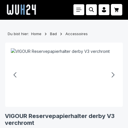
Zum Hauptinhalt springen
Waren
Du bist hier:
Home
Bad
Accessoires
Bildergalerie überspringen
VIGOUR Reservepapierhalter derby V3
verchromt