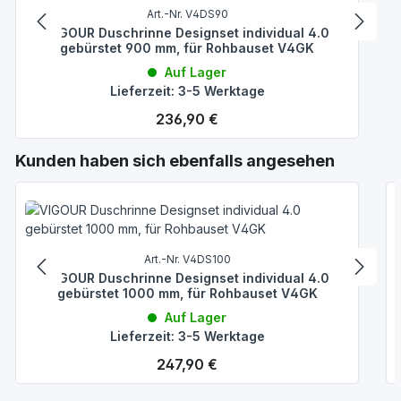
Art.-Nr. V4DS90
VIGOUR Duschrinne Designset individual 4.0
gebürstet 900 mm, für Rohbauset V4GK
Auf Lager
Lieferzeit: 3-5 Werktage
Regulärer Preis:
236,90 €
Produktgalerie überspringen
Kunden haben sich ebenfalls angesehen
Art.-Nr. V4DS100
VIGOUR Duschrinne Designset individual 4.0
gebürstet 1000 mm, für Rohbauset V4GK
Auf Lager
Lieferzeit: 3-5 Werktage
Regulärer Preis:
247,90 €