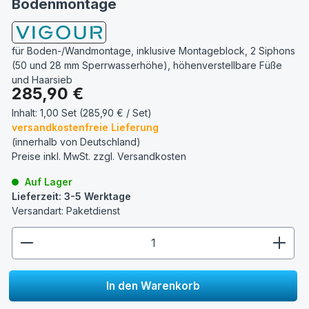
Bodenmontage
für Boden-/Wandmontage, inklusive Montageblock, 2 Siphons
(50 und 28 mm Sperrwasserhöhe), höhenverstellbare Füße
und Haarsieb
Regulärer Preis:
285,90 €
Inhalt:
1,00 Set (285,90 € / Set)
versandkostenfreie Lieferung
(innerhalb von Deutschland)
Preise inkl. MwSt. zzgl.
Versandkosten
Auf Lager
Lieferzeit: 3-5 Werktage
Versandart: Paketdienst
zentheme.component.product.quantitySelect.lege
In den Warenkorb