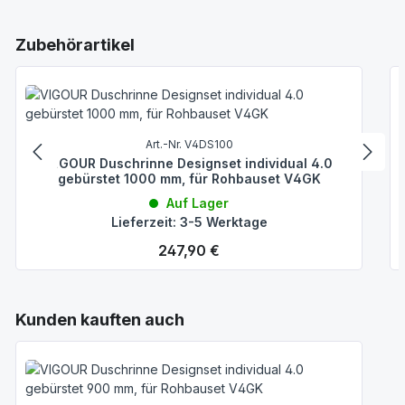
Produktgalerie überspringen
Zubehörartikel
Art.-Nr. V4DS100
VIGOUR Duschrinne Designset individual 4.0
gebürstet 1000 mm, für Rohbauset V4GK
Auf Lager
Lieferzeit: 3-5 Werktage
Regulärer Preis:
247,90 €
Produktgalerie überspringen
Kunden kauften auch