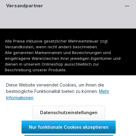
Versandpartner
Alle Preise inklusive gesetzlicher Mehrwertsteuer zzgl.
Versandkosten
, wenn nicht anders beschrieben.
Alle genannten Markennamen und Bezeichnungen sind
eingetragene Warenzeichen ihrer jeweiligen Eigentümer und
dienen in unserem Onlineshop ausschließlich zur
Beschreibung unserer Produkte.
© 2026 WUH24.de - Weigel und Unger Heizungs- und
Diese Website verwendet Cookies, um Ihnen die
Sanitärtechnik GmbH
bestmögliche Funktionalität bieten zu können.
Mehr
Informationen
.
Datenschutzeinstellungen
Nur funktionale Cookies akzeptieren
Durch IT-Recht Kanzlei