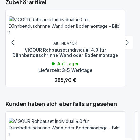
Produktgalerie überspringen
Zubehörartikel
Art.-Nr. V4GK
VIGOUR Rohbauset individual 4.0 für
Dünnbettduschrinne Wand oder Bodenmontage
Auf Lager
Lieferzeit: 3-5 Werktage
Regulärer Preis:
285,90 €
Produktgalerie überspringen
Kunden haben sich ebenfalls angesehen