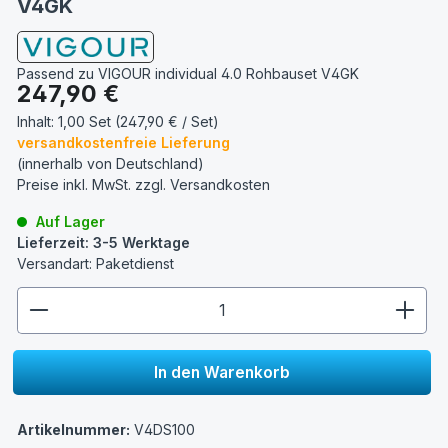
V4GK
Passend zu VIGOUR individual 4.0 Rohbauset V4GK
Regulärer Preis:
247,90 €
Inhalt:
1,00 Set (247,90 € / Set)
versandkostenfreie Lieferung
(innerhalb von Deutschland)
Preise inkl. MwSt. zzgl.
Versandkosten
Auf Lager
Lieferzeit: 3-5 Werktage
Versandart: Paketdienst
zentheme.component.product.quantitySelect.lege
In den Warenkorb
Artikelnummer:
V4DS100