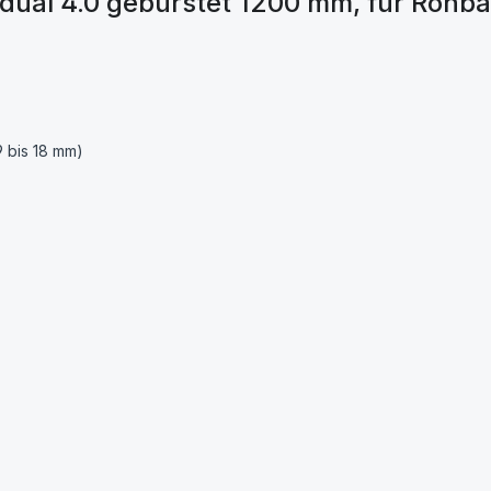
idual 4.0 gebürstet 1200 mm, für Rohb
9 bis 18 mm)