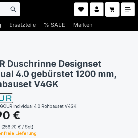
Warenkorb 
g
Ersatzteile
% SALE
Marken
R Duschrinne Designset
dual 4.0 gebürstet 1200 mm,
ohbauset V4GK
IGOUR individual 4.0 Rohbauset V4GK
s:
90 €
 (258,90 € / Set)
nfreie Lieferung