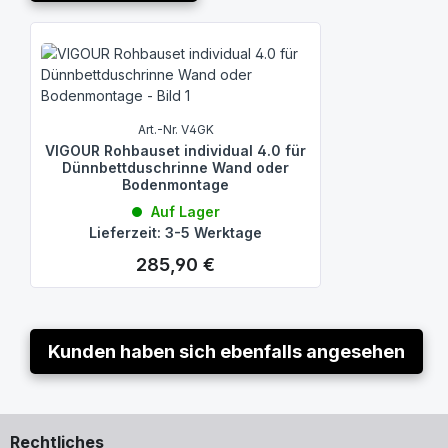
Produktgalerie überspringen
Art.-Nr. V4GK
VIGOUR Rohbauset individual 4.0 für
Dünnbettduschrinne Wand oder
Bodenmontage
Auf Lager
Lieferzeit: 3-5 Werktage
285,90 €
Regulärer Preis:
Kunden haben sich ebenfalls angesehen
Rechtliches