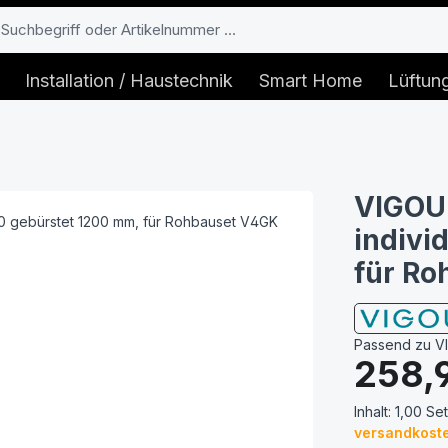
Installation / Haustechnik
Smart Home
Lüftun
VIGOU
indivi
für R
Passend zu V
Regulärer Prei
258,
Inhalt:
1,00 Set
versandkoste