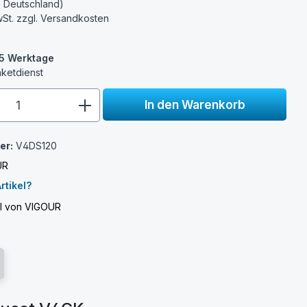
n Deutschland)
wSt. zzgl.
Versandkosten
3-5 Werktage
aketdienst
e.component.product.quantitySelect.
In den Warenkorb
er:
V4DS120
UR
rtikel?
el von VIGOUR