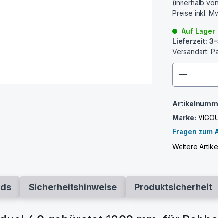
(innerhalb vo
Preise inkl. M
Auf Lager
Lieferzeit: 
Versandart: P
zenthem
Artikelnumm
Marke:
VIGO
Fragen zum A
Weitere Artik
ads
Sicherheitshinweise
Produktsicherheit