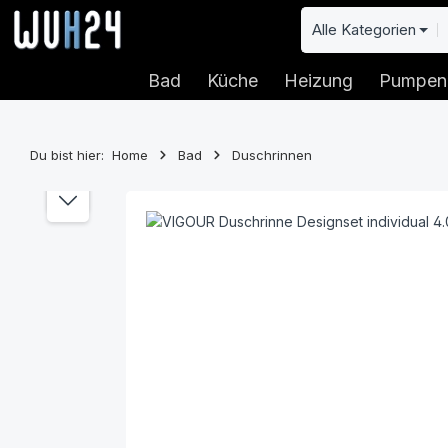
 Hauptinhalt springen
Zur Suche springen
Zur Hauptnavigation springen
Alle Kategorien
Bad
Küche
Heizung
Pumpen
Du bist hier:
Home
Bad
Duschrinnen
Bildergalerie überspringen