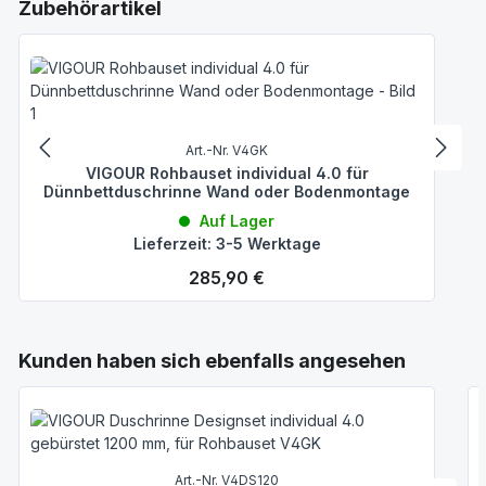
Produktgalerie überspringen
Zubehörartikel
Art.-Nr. V4GK
VIGOUR Rohbauset individual 4.0 für
Dünnbettduschrinne Wand oder Bodenmontage
Auf Lager
Lieferzeit: 3-5 Werktage
Regulärer Preis:
285,90 €
Produktgalerie überspringen
Kunden haben sich ebenfalls angesehen
Art.-Nr. V4DS120