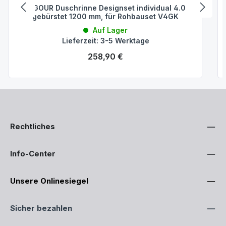
VIGOUR Duschrinne Designset individual 4.0
gebürstet 1200 mm, für Rohbauset V4GK
Auf Lager
Lieferzeit: 3-5 Werktage
Regulärer Preis:
258,90 €
Rechtliches
Info-Center
Unsere Onlinesiegel
Sicher bezahlen