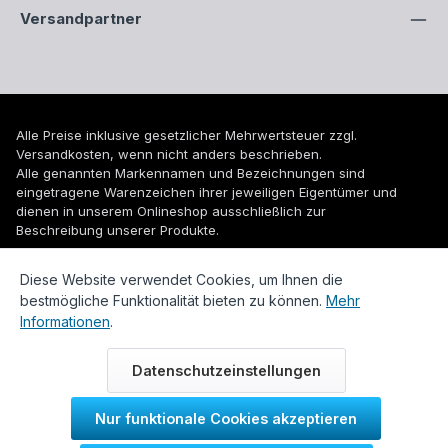
Versandpartner
Alle Preise inklusive gesetzlicher Mehrwertsteuer zzgl.
Versandkosten
, wenn nicht anders beschrieben.
Alle genannten Markennamen und Bezeichnungen sind
eingetragene Warenzeichen ihrer jeweiligen Eigentümer und
dienen in unserem Onlineshop ausschließlich zur
Beschreibung unserer Produkte.
© 2026 WUH24.de - Weigel und Unger Heizungs- und
Diese Website verwendet Cookies, um Ihnen die
Sanitärtechnik GmbH
bestmögliche Funktionalität bieten zu können.
Mehr
Informationen
.
Datenschutzeinstellungen
Nur funktionale Cookies akzeptieren
Durch IT-Recht Kanzlei