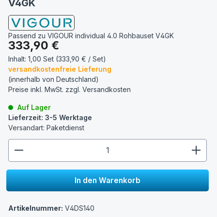
V4GK
Passend zu VIGOUR individual 4.0 Rohbauset V4GK
Regulärer Preis:
333,90 €
Inhalt:
1,00 Set (333,90 € / Set)
versandkostenfreie Lieferung
(innerhalb von Deutschland)
Preise inkl. MwSt. zzgl.
Versandkosten
Auf Lager
Lieferzeit: 3-5 Werktage
Versandart: Paketdienst
zentheme.component.product.quantitySelect.lege
In den Warenkorb
Artikelnummer:
V4DS140