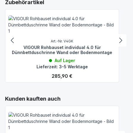
Produktgalerie überspringen
Zubehörartikel
Art.-Nr. V4GK
VIGOUR Rohbauset individual 4.0 für
Dünnbettduschrinne Wand oder Bodenmontage
Auf Lager
Lieferzeit: 3-5 Werktage
Regulärer Preis:
285,90 €
Produktgalerie überspringen
Kunden kauften auch