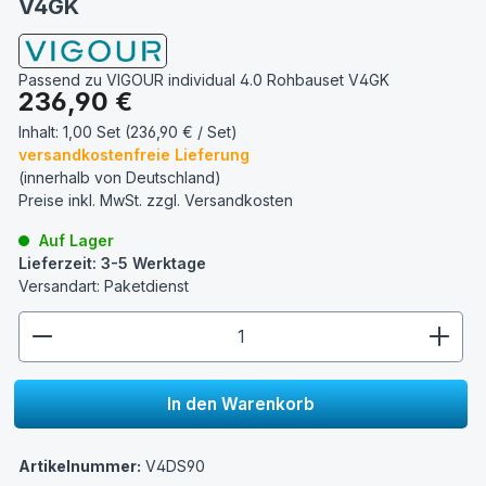
V4GK
Passend zu VIGOUR individual 4.0 Rohbauset V4GK
Regulärer Preis:
236,90 €
Inhalt:
1,00 Set (236,90 € / Set)
versandkostenfreie Lieferung
(innerhalb von Deutschland)
Preise inkl. MwSt. zzgl.
Versandkosten
Auf Lager
Lieferzeit: 3-5 Werktage
Versandart: Paketdienst
zentheme.component.product.quantitySelect.lege
In den Warenkorb
Artikelnummer:
V4DS90