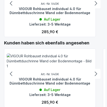
Art.-Nr. V4GK
VIGOUR Rohbauset individual 4.0 für
Dünnbettduschrinne Wand oder Bodenmontage
Auf Lager
Lieferzeit: 3-5 Werktage
Regulärer Preis:
285,90 €
Produktgalerie überspringen
Kunden haben sich ebenfalls angesehen
Art.-Nr. V4GK
VIGOUR Rohbauset individual 4.0 für
Dünnbettduschrinne Wand oder Bodenmontage
Auf Lager
Lieferzeit: 3-5 Werktage
Regulärer Preis:
285,90 €