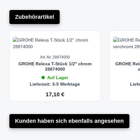
Zubehörartikel
Produktgalerie überspringen
Art.-Nr. 28874000
GROHE Relexa T-Stück 1/2'' chrom
GROHE Relex
28874000
Auf Lager
Lieferzeit: 3-5 Werktage
Lief
17,10 €
Regulärer Preis:
Kunden haben sich ebenfalls angesehen