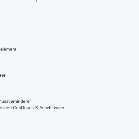
oelement
rer
flussverhinderer
deckten CoolTouch S-Anschlüssen