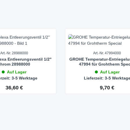
Art.-Nr. 28988000
Art.-Nr. 47994000
a Entleerungsventil 1/2''
GROHE Temperatur-Entriegelun
chrom 28988000
47994 für Grohtherm Spec
Auf Lager
Auf Lager
erzeit: 3-5 Werktage
Lieferzeit: 3-5 Werktag
36,60 €
9,70 €
Regulärer Preis:
Regulärer Preis: