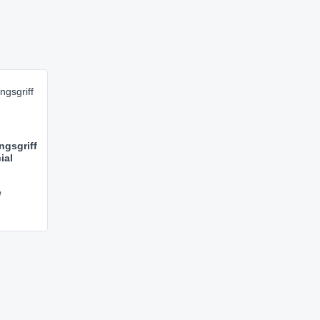
gsgriff
ial
e