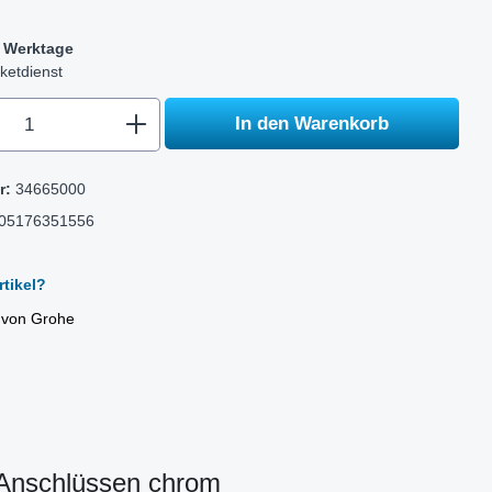
-5 Werktage
ketdienst
.component.product.quantitySelect.legen
In den Warenkorb
r:
34665000
05176351556
tikel?
l von Grohe
Anschlüssen chrom