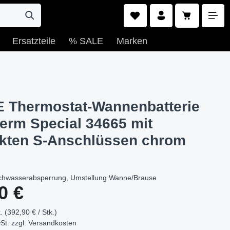
Warenkorb e
Ersatzteile
% SALE
Marken
Thermostat-Wannenbatterie
erm Special 34665 mit
kten S-Anschlüssen chrom
ischwasserabsperrung, Umstellung Wanne/Brause
s:
0 €
. (392,90 € / Stk.)
St. zzgl.
Versandkosten