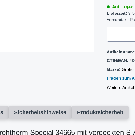
Auf Lager
Lieferzeit: 3
Versandart: Pa
zentheme
Artikelnumme
GTIN/EAN:
40
Marke:
Grohe
Fragen zum Ar
Weitere Artike
ds
Sicherheitshinweise
Produktsicherheit
htherm Special 34665 mit verdeckten S-