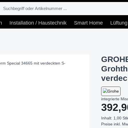
n
Installation / Haustechnik
Smart Home
Lüftung
GROHE 
Grohth
verdec
integrierte M
Regulärer Prei
392,9
Inhalt:
1,00 Stk
Preise inkl. Mw