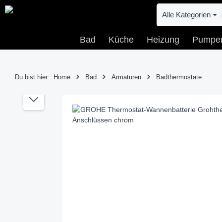
 Hauptinhalt springen
Zur Suche springen
Zur Hauptnavigation springen
Alle Kategorien
Bad
Küche
Heizung
Pumpe
Du bist hier:
Home
Bad
Armaturen
Badthermostate
Bildergalerie überspringen