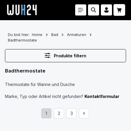
Zum Hauptinhalt springen
Waren
Du bist hier:
Home
Bad
Armaturen
Badthermostate
Produkte filtern
Badthermostate
Thermostate für Wanne und Dusche
Marke, Typ oder Artikel nicht gefunden?
Kontaktformular
1
2
3
Seite
Seite
Seite