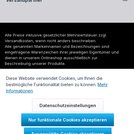
Versandpartner
Alle Preise inklusive gesetzlicher Mehrwertsteuer zzgl.
Versandkosten
, wenn nicht anders beschrieben.
Alle genannten Markennamen und Bezeichnungen sind
eingetragene Warenzeichen ihrer jeweiligen Eigentümer und
dienen in unserem Onlineshop ausschließlich zur
Beschreibung unserer Produkte.
© 2026 WUH24.de - Weigel und Unger Heizungs- und
Diese Website verwendet Cookies, um Ihnen die
Sanitärtechnik GmbH
bestmögliche Funktionalität bieten zu können.
Mehr
Informationen
.
Datenschutzeinstellungen
Nur funktionale Cookies akzeptieren
Durch IT-Recht Kanzlei
Ausgewählte Cookies akzeptieren