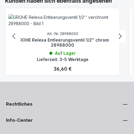
Kunden haben sich ebenfalls angesehen
Art.-Nr. 28988000
GROHE Relexa Entleerungsventil 1/2'' chrom
28988000
Auf Lager
Lieferzeit: 3-5 Werktage
Regulärer Preis:
36,60 €
Rechtliches
Info-Center