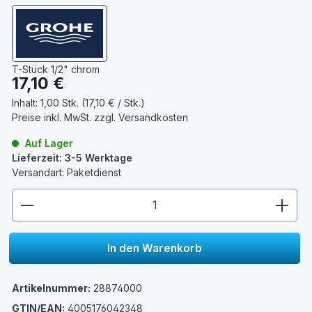
T-Stück 1/2" chrom
Regulärer Preis:
17,10 €
Inhalt:
1,00 Stk. (17,10 € / Stk.)
Preise inkl. MwSt. zzgl.
Versandkosten
Auf Lager
Lieferzeit: 3-5 Werktage
Versandart: Paketdienst
zentheme.component.product.quantitySelect.lege
In den Warenkorb
Artikelnummer:
28874000
GTIN/EAN:
4005176042348