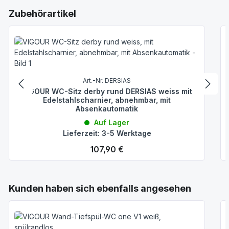
Produktgalerie überspringen
Zubehörartikel
Art.-Nr. DERSIAS
VIGOUR WC-Sitz derby rund DERSIAS weiss mit
Edelstahlscharnier, abnehmbar, mit
Absenkautomatik
Auf Lager
Lieferzeit: 3-5 Werktage
Regulärer Preis:
107,90 €
Produktgalerie überspringen
Kunden haben sich ebenfalls angesehen