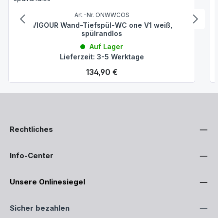
Art.-Nr. ONWWCOS
VIGOUR Wand-Tiefspül-WC one V1 weiß,
spülrandlos
Auf Lager
Lieferzeit: 3-5 Werktage
Regulärer Preis:
134,90 €
Rechtliches
Info-Center
Unsere Onlinesiegel
Sicher bezahlen