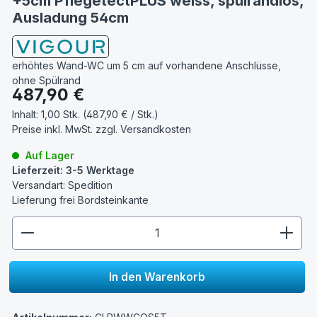
+5cm PflegetectPLUS weiss, spülrandlos,
Ausladung 54cm
erhöhtes Wand-WC um 5 cm auf vorhandene Anschlüsse,
ohne Spülrand
Regulärer Preis:
487,90 €
Inhalt:
1,00 Stk. (487,90 € / Stk.)
Preise inkl. MwSt. zzgl.
Versandkosten
Auf Lager
Lieferzeit: 3-5 Werktage
Versandart: Spedition
Lieferung frei Bordsteinkante
zentheme.component.product.quantitySelect.lege
In den Warenkorb