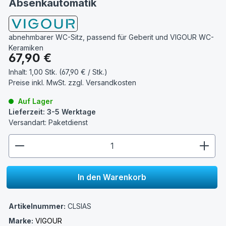
Absenkautomatik
abnehmbarer WC-Sitz, passend für Geberit und VIGOUR WC-
Keramiken
Regulärer Preis:
67,90 €
Inhalt:
1,00 Stk. (67,90 € / Stk.)
Preise inkl. MwSt. zzgl.
Versandkosten
Auf Lager
Lieferzeit: 3-5 Werktage
Versandart: Paketdienst
zentheme.component.product.quantitySelect.lege
In den Warenkorb
Artikelnummer:
CLSIAS
Marke:
VIGOUR