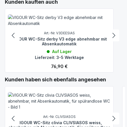
Produktgalerie überspringen
Kunden kauften auch
Art.-Nr. V3DEESIAS
VIGOUR WC-Sitz derby V3 edge abnehmbar mit
Absenkautomatik
Auf Lager
Lieferzeit: 3-5 Werktage
Regulärer Preis:
76,90 €
Produktgalerie überspringen
Kunden haben sich ebenfalls angesehen
Art.-Nr. CLIVSIASOS
VIGOUR WC-Sitz clivia CLIVSIASOS weiss,