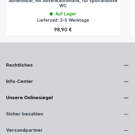
abnehmbar, mit Absenkautomatik, für spülrandlose
WC
Auf Lager
Lieferzeit: 3-5 Werktage
Regulärer Preis:
98,90 €
Rechtliches
Info-Center
Unsere Onlinesiegel
Sicher bezahlen
Versandpartner