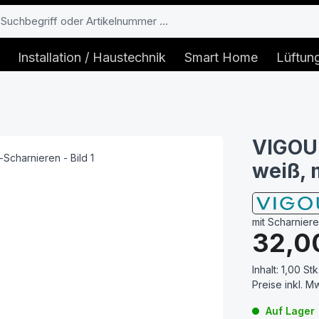
Installation / Haustechnik
Smart Home
Lüftun
VIGOUR
weiß, 
mit Scharniere
Regulärer Prei
32,0
Inhalt:
1,00 Stk
Preise inkl. M
Auf Lager