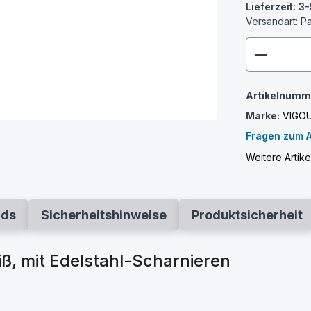
Lieferzeit: 
Versandart: P
zenthem
Artikelnumm
Marke:
VIGO
Fragen zum A
Weitere Artik
ads
Sicherheitshinweise
Produktsicherheit
ß, mit Edelstahl-Scharnieren