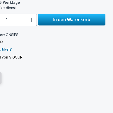
3-5 Werktage
aketdienst
e.component.product.quantitySelect.
In den Warenkorb
er:
ONSIES
UR
rtikel?
el von VIGOUR