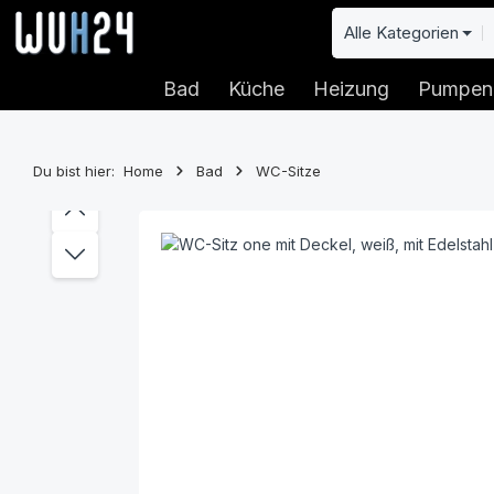
 Hauptinhalt springen
Zur Suche springen
Zur Hauptnavigation springen
Alle Kategorien
Bad
Küche
Heizung
Pumpen
Du bist hier:
Home
Bad
WC-Sitze
Bildergalerie überspringen