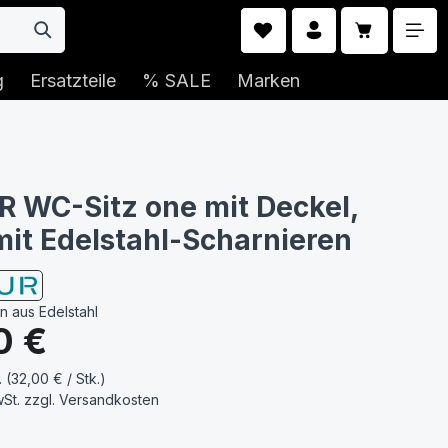
Warenkorb 
g
Ersatzteile
% SALE
Marken
 WC-Sitz one mit Deckel,
mit Edelstahl-Scharnieren
n aus Edelstahl
s:
0 €
. (32,00 € / Stk.)
wSt. zzgl.
Versandkosten