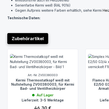
emissionsfrei auch im Heizbetrieb
Serienfarbe Kermi weiß (RAL 9016)
Gegen Aufpreis weitere Farben erhältlich, siehe Kermi
Hei
Technische Daten:
Betriebsdruck : max. 10 bar
Medium : Heißwasser bis 110 Grad C
Befestigung : Befestigungslaschen
Zubehörartikel
Typ : 12
Wärmeleist. 75/65-20 : 2212 Watt
Produktgalerie überspringen
Bauhöhe : 600 mm
Baulänge : 1800 mm
Bautiefe : 64 mm
Farbe : weiß
Ventilposition : links
Art.-Nr. ZV00380003
Betriebsdruck : 10 bar
Kermi Thermostatkopf weiß mit
Flamco H
Abdeckung : mit
Nullstellung ZV00380003, für Kermi
E2/50 G3
Bad- und Ventilheizkörper
Armat
Heizkörperexponent : 1,2969
Auf Lager
Anschlüsse:
Lieferzeit: 3-5 Werktage
Liefe
2 x Außengewinde G 3/4" für Klemmverschraubung, entspr
46,30 €
Regulärer Preis: