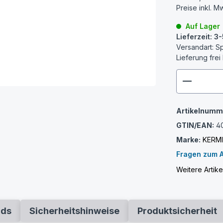
Preise inkl. M
Auf Lager
Lieferzeit: 
Versandart: S
Lieferung frei
zenthem
Artikelnumm
GTIN/EAN:
4
Marke:
KERM
Fragen zum A
Weitere Artik
ads
Sicherheitshinweise
Produktsicherheit