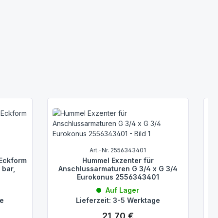
O
Art.-Nr. 2556343401
 Eckform
Hummel Exzenter für
 bar,
Anschlussarmaturen G 3/4 x G 3/4
Eurokonus 2556343401
Auf Lager
ge
Lieferzeit: 3-5 Werktage
21,70 €
Regulärer Preis: