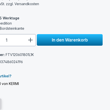
wSt. zzgl.
Versandkosten
3-5 Werktage
pedition
 Bordsteinkante
e.component.product.quantitySelect.
In den Warenkorb
er:
FTV120601801L1K
037486024196
I
rtikel?
el von KERMI