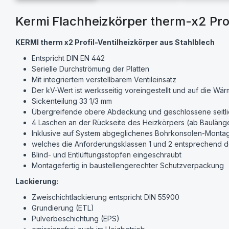
Kermi Flachheizkörper therm-x2 Prof
KERMI therm x2 Profil-Ventilheizkörper aus Stahlblech
Entspricht DIN EN 442
Serielle Durchströmung der Platten
Mit integriertem verstellbarem Ventileinsatz
Der kV-Wert ist werksseitig voreingestellt und auf die Wä
Sickenteilung 33 1/3 mm
Übergreifende obere Abdeckung und geschlossene seitli
4 Laschen an der Rückseite des Heizkörpers (ab Bauläng
Inklusive auf System abgeglichenes Bohrkonsolen-Monta
welches die Anforderungsklassen 1 und 2 entsprechend der 
Blind- und Entlüftungsstopfen eingeschraubt
Montagefertig in baustellengerechter Schutzverpackung
Lackierung:
Zweischichtlackierung entspricht DIN 55900
Grundierung (ETL)
Pulverbeschichtung (EPS)