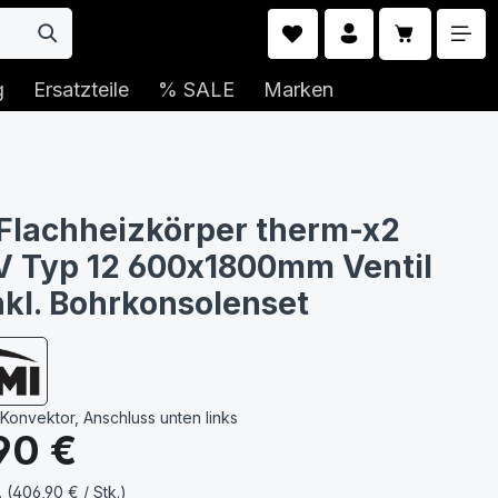
Warenkorb 
g
Ersatzteile
% SALE
Marken
Flachheizkörper therm-x2
-V Typ 12 600x1800mm Ventil
inkl. Bohrkonsolenset
 Konvektor, Anschluss unten links
s:
90 €
. (406,90 € / Stk.)