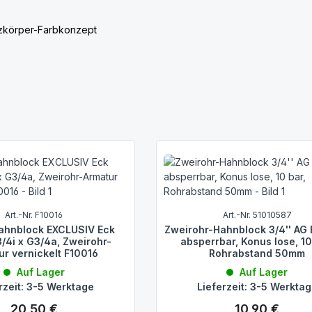
zkörper-Farbkonzept
Art.-Nr. F10016
Art.-Nr. 51010587
ahnblock EXCLUSIV Eck
Zweirohr-Hahnblock 3/4'' AG
/4i x G3/4a, Zweirohr-
absperrbar, Konus lose, 10
ur vernickelt F10016
Rohrabstand 50mm
Auf Lager
Auf Lager
rzeit: 3-5 Werktage
Lieferzeit: 3-5 Werkta
icht DIN EN 16313
20,50 €
10,90 €
Regulärer Preis:
Regulärer Preis: