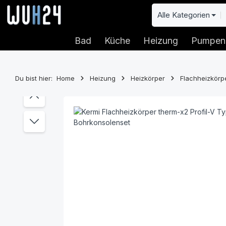
 Hauptinhalt springen
Zur Suche springen
Zur Hauptnavigation springen
Alle Kategorien
Bad
Küche
Heizung
Pumpen
Du bist hier:
Home
Heizung
Heizkörper
Flachheizkörp
Bildergalerie überspringen