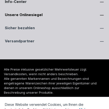
Info-Center
Unsere Onlinesiegel
Sicher bezahlen
Versandpartner
Alle Preise inklusive gesetzlicher Mehrwertsteuer zzgl.
Versandkosten
, wenn nicht anders beschrieben.
Alle genannten Markennamen und Bezeichnungen sind
eingetragene Warenzeichen ihrer jeweiligen Eigentümer und
dienen in unserem Onlineshop ausschließlich zur
Beschreibung unserer Produkte.
© 2026 WUH24.de - Weigel und Unger Heizungs- und
Diese Website verwendet Cookies, um Ihnen die
Sanitärtechnik GmbH