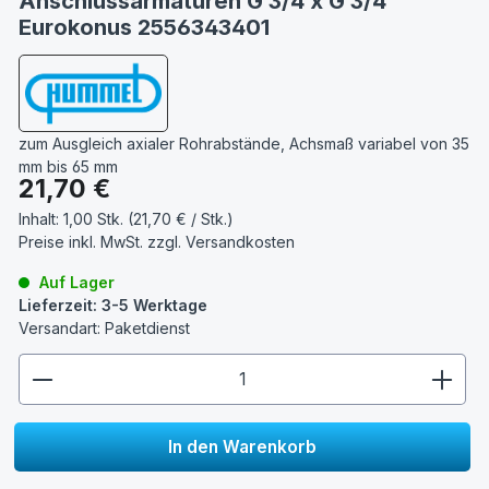
Anschlussarmaturen G 3/4 x G 3/4
Eurokonus 2556343401
zum Ausgleich axialer Rohrabstände, Achsmaß variabel von 35
mm bis 65 mm
Regulärer Preis:
21,70 €
Inhalt:
1,00 Stk. (21,70 € / Stk.)
Preise inkl. MwSt. zzgl.
Versandkosten
Auf Lager
Lieferzeit: 3-5 Werktage
Versandart: Paketdienst
zentheme.component.product.quantitySelect.lege
In den Warenkorb