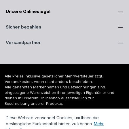
Unsere Onlinesiegel
Sicher bezahlen
Versandpartner
Alle Preise inklusive gesetzlicher Mehrwertsteuer zzgl.
Versandkosten
, wenn nicht anders beschrieben.
Alle genannten Markennamen und Bezeichnungen sind
eingetragene Warenzeichen ihrer jeweiligen Eigentümer und
dienen in unserem Onlineshop ausschließlich zur
Beschreibung unserer Produkte.
© 2026 WUH24.de - Weigel und Unger Heizungs- und
Diese Website verwendet Cookies, um Ihnen die
Sanitärtechnik GmbH
bestmögliche Funktionalität bieten zu können.
Mehr