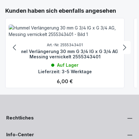
Produktgalerie überspringen
Kunden haben sich ebenfalls angesehen
Art.-Nr. 2555343401
Hummel Verlängerung 30 mm G 3/4 IG x G 3/4 AG,
Messing vernickelt 2555343401
Auf Lager
Lieferzeit: 3-5 Werktage
Regulärer Preis:
6,00 €
Rechtliches
Info-Center