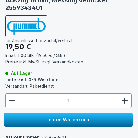
Auszug 16 mm, Messing vernickelt
2559343401
für Anschlüsse horizontal/vertikal
Regulärer Preis:
19,50 €
Inhalt:
1,00 Stk. (19,50 € / Stk.)
Preise inkl. MwSt. zzgl.
Versandkosten
Auf Lager
Lieferzeit: 3-5 Werktage
Versandart: Paketdienst
zentheme.component.product.quantitySelect.lege
In den Warenkorb
Artikelnummer:
2559343401