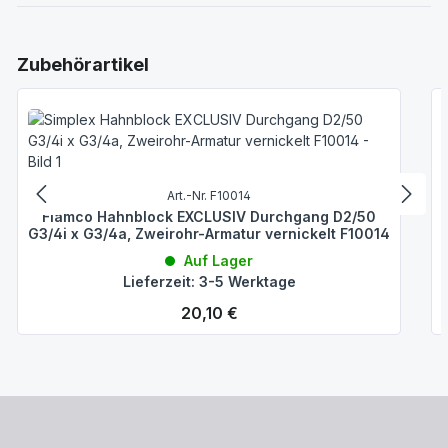
Produktgalerie überspringen
Zubehörartikel
Art.-Nr. F10014
Flamco Hahnblock EXCLUSIV Durchgang D2/50
G3/4i x G3/4a, Zweirohr-Armatur vernickelt F10014
Auf Lager
Lieferzeit: 3-5 Werktage
Regulärer Preis:
20,10 €