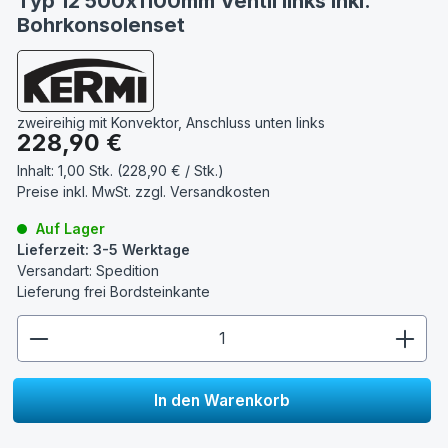
Typ 12 500x1100mm Ventil links inkl.
Bohrkonsolenset
zweireihig mit Konvektor, Anschluss unten links
Regulärer Preis:
228,90 €
Inhalt:
1,00 Stk. (228,90 € / Stk.)
Preise inkl. MwSt. zzgl.
Versandkosten
Auf Lager
Lieferzeit: 3-5 Werktage
Versandart: Spedition
Lieferung frei Bordsteinkante
zentheme.component.product.quantitySelect.lege
In den Warenkorb