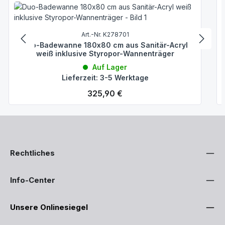
Art.-Nr. K278701
Duo-Badewanne 180x80 cm aus Sanitär-Acryl
weiß inklusive Styropor-Wannenträger
Auf Lager
Lieferzeit: 3-5 Werktage
Regulärer Preis:
325,90 €
Rechtliches
Info-Center
Unsere Onlinesiegel