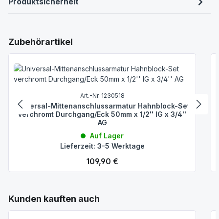
Produktsicherheit
Produktgalerie überspringen
Zubehörartikel
Art.-Nr. 1230518
Universal-Mittenanschlussarmatur Hahnblock-Set
verchromt Durchgang/Eck 50mm x 1/2'' IG x 3/4''
AG
Auf Lager
Lieferzeit: 3-5 Werktage
Regulärer Preis:
109,90 €
Produktgalerie überspringen
Kunden kauften auch