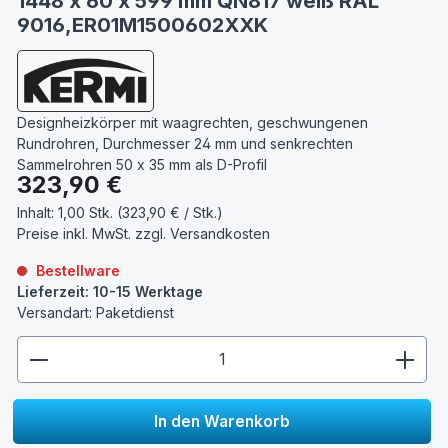
1448 x 60 x 599 mm QN817 weiß RAL
9016,ER01M1500602XXK
Designheizkörper mit waagrechten, geschwungenen
Rundrohren, Durchmesser 24 mm und senkrechten
Sammelrohren 50 x 35 mm als D-Profil
Regulärer Preis:
323,90 €
Inhalt:
1,00 Stk. (323,90 € / Stk.)
Preise inkl. MwSt. zzgl.
Versandkosten
Bestellware
Lieferzeit: 10-15 Werktage
Versandart: Paketdienst
zentheme.component.product.quantitySelect.lege
In den Warenkorb