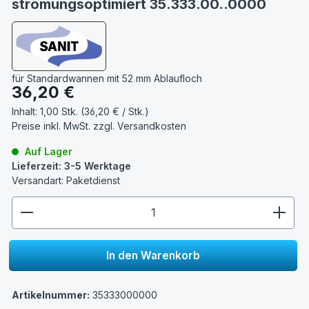
strömungsoptimiert 35.333.00..0000
für Standardwannen mit 52 mm Ablaufloch
Regulärer Preis:
36,20 €
Inhalt:
1,00 Stk. (36,20 € / Stk.)
Preise inkl. MwSt. zzgl.
Versandkosten
Auf Lager
Lieferzeit: 3-5 Werktage
Versandart: Paketdienst
zentheme.component.product.quantitySelect.lege
In den Warenkorb
Artikelnummer:
35333000000