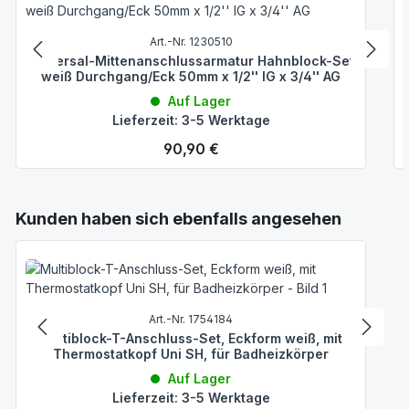
Art.-Nr. 1230510
Universal-Mittenanschlussarmatur Hahnblock-Set
weiß Durchgang/Eck 50mm x 1/2'' IG x 3/4'' AG
Auf Lager
Lieferzeit: 3-5 Werktage
Regulärer Preis:
90,90 €
Produktgalerie überspringen
Kunden haben sich ebenfalls angesehen
Art.-Nr. 1754184
Multiblock-T-Anschluss-Set, Eckform weiß, mit
Thermostatkopf Uni SH, für Badheizkörper
Auf Lager
Lieferzeit: 3-5 Werktage