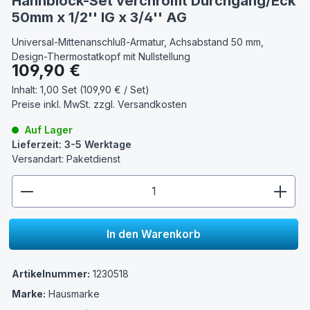
Hahnblock-Set verchromt Durchgang/Eck
50mm x 1/2'' IG x 3/4'' AG
Universal-Mittenanschluß-Armatur, Achsabstand 50 mm,
Design-Thermostatkopf mit Nullstellung
Regulärer Preis:
109,90 €
Inhalt:
1,00 Set (109,90 € / Set)
Preise inkl. MwSt. zzgl.
Versandkosten
Auf Lager
Lieferzeit: 3-5 Werktage
Versandart: Paketdienst
zentheme.component.product.quantitySelect.lege
In den Warenkorb
Artikelnummer:
1230518
Marke:
Hausmarke