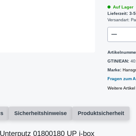
Auf Lager
Lieferzeit: 3
Versandart: Pa
zentheme
Artikelnumme
GTIN/EAN:
40
Marke:
Hansg
Fragen zum Ar
Weitere Artike
ds
Sicherheitshinweise
Produktsicherheit
 Unterputz 01800180 UP i-box