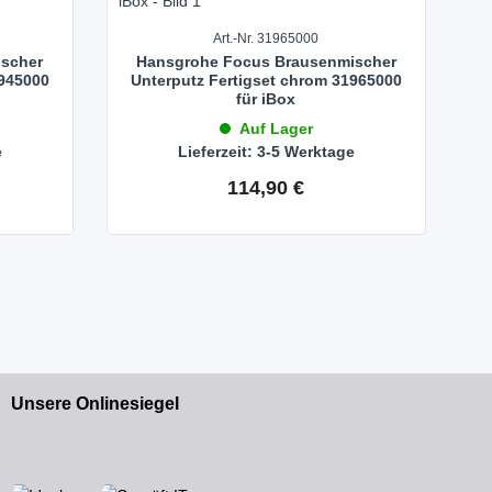
Art.-Nr. 31965000
scher
Hansgrohe Focus Brausenmischer
1945000
Unterputz Fertigset chrom 31965000
für iBox
Auf Lager
e
Lieferzeit: 3-5 Werktage
114,90 €
Regulärer Preis:
Unsere Onlinesiegel