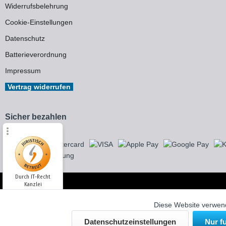
Widerrufsbelehrung
Cookie-Einstellungen
Datenschutz
Batterieverordnung
Impressum
Vertrag widerrufen
Sicher bezahlen
Durch IT-Recht
Kanzlei
Alle Preise inklusive gesetzlicher Mehrwertsteuer z
Alle genannten Markennamen und Bezeichnungen sind
Diese Website verwend
Kundenmeinung:
Datenschutzeinstellungen
Nur f
© 2026 WUH24.de - Weigel und Unger Heizungs- u