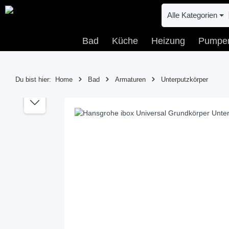
 Hauptinhalt springen
Zur Suche springen
Zur Hauptnavigation springen
Alle Kategorien
Bad
Küche
Heizung
Pumpe
Du bist hier:
Home
Bad
Armaturen
Unterputzkörper
Bildergalerie überspringen