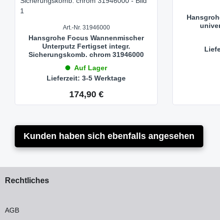
Hansgrohe
unive
Art.-Nr. 31946000
Hansgrohe Focus Wannenmischer
Unterputz Fertigset integr.
Lief
Sicherungskomb. chrom 31946000
Auf Lager
Lieferzeit: 3-5 Werktage
174,90 €
Regulärer Preis:
Kunden haben sich ebenfalls angesehen
Rechtliches
AGB