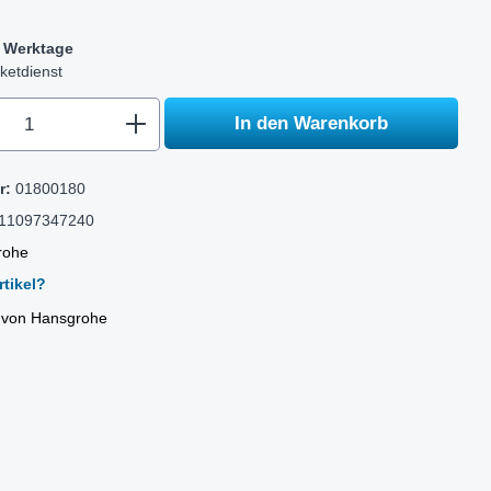
-5 Werktage
ketdienst
.component.product.quantitySelect.legen
In den Warenkorb
r:
01800180
11097347240
rohe
tikel?
l von Hansgrohe