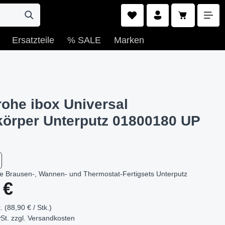
Warenkorb e
Ersatzteile
% SALE
Marken
ohe ibox Universal
örper Unterputz 01800180 UP
le Brausen-, Wannen- und Thermostat-Fertigsets Unterputz
s:
 €
. (88,90 € / Stk.)
St. zzgl.
Versandkosten