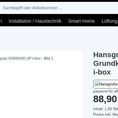
n
Installation / Haustechnik
Smart Home
Lüftung
Hansgr
Grundk
i-box
passend für al
Regulärer Prei
88,90
Inhalt:
1,00 Stk
Preise inkl. Mw