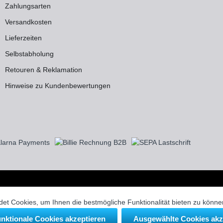
Zahlungsarten
Versandkosten
Lieferzeiten
Selbstabholung
Retouren & Reklamation
Hinweise zu Kundenbewertungen
zgl.
Versandkosten
, wenn nicht anders beschrieben.
 eingetragene Warenzeichen ihrer jeweiligen Eigentümer und dienen in uns
et Cookies, um Ihnen die bestmögliche Funktionalität bieten zu könn
unktionale Cookies akzeptieren
Ausgewählte Cookies akz
nd Sanitärtechnik GmbH