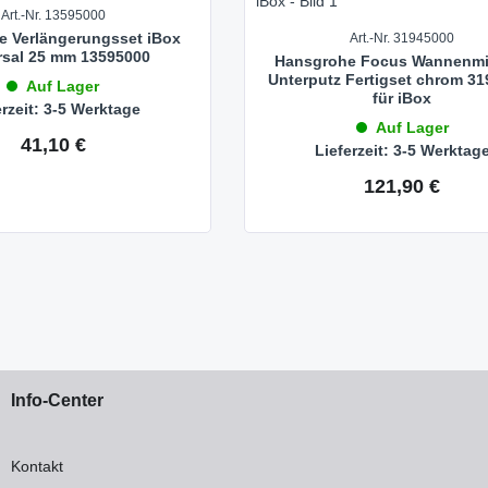
Art.-Nr. 13595000
 Verlängerungsset iBox
Art.-Nr. 31945000
rsal 25 mm 13595000
Hansgrohe Focus Wannenmi
Unterputz Fertigset chrom 3
Auf Lager
für iBox
erzeit: 3-5 Werktage
Auf Lager
41,10 €
Regulärer Preis:
Lieferzeit: 3-5 Werktag
121,90 €
Regulärer Preis:
Info-Center
Kontakt