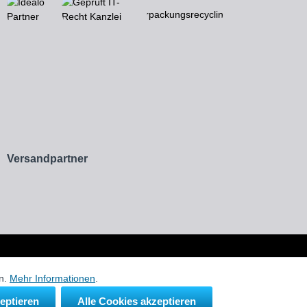
Versandpartner
erem Onlineshop ausschließlich zur Beschreibung unserer Produkte.
en.
Mehr Informationen
.
eptieren
Alle Cookies akzeptieren