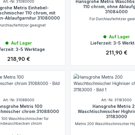
Hansgrohe Metris Waschti
Art.-Nr. 31080000
110 chrom, ohne Ablaufg
grohe Metris Einhebel-
31084000
schmischer 110 chrom, mit
n-Ablaufgarnitur 31080000
Für Durchlauferhitzer gee
Durchlauferhitzer geeignet
Auf Lager
Auf Lager
Lieferzeit: 3-5 Werk
ferzeit: 3-5 Werktage
211,90 €
Regulärer Preis:
218,90 €
Regulärer Preis:
Art.-Nr. 31088000
Art.-Nr. 31183000
nsgrohe Metris 100
Hansgrohe Metris 
chmischer chrom 31088000
Waschtischmischer Highri
31183000
s 100 Waschtischmischer für
andwaschbecken chrom
Metris 200 Waschtischmischer Hi