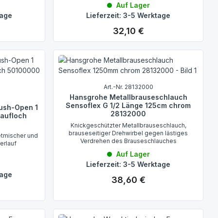
Auf Lager
tage
Lieferzeit: 3-5 Werktage
32,10 €
Regulärer Preis:
Art.-Nr. 28132000
Hansgrohe Metallbrauseschlauch
Sensoflex G 1/2 Länge 125cm chrom
Push-Open 1
28132000
laufloch
Knickgeschützter Metallbrauseschlauch,
brauseseitiger Drehwirbel gegen lästiges
etmischer und
Verdrehen des Brauseschlauches
erlauf
Auf Lager
Lieferzeit: 3-5 Werktage
tage
38,60 €
Regulärer Preis: