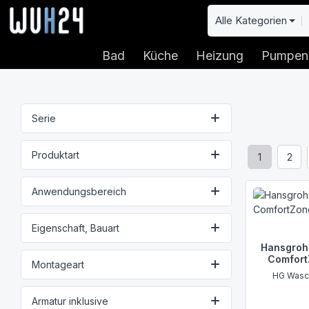
 Hauptinhalt springen
Zur Suche springen
Zur Hauptnavigation springen
Alle Kategorien
Bad
Küche
Heizung
Pumpen
Serie
Produktart
1
2
Seite
Seit
Anwendungsbereich
Eigenschaft, Bauart
Hansgroh
Comfort
Montageart
HG Wasch
Armatur inklusive