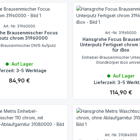
Art.-Nr. 31960000
he Brausenmischer Focus
Art.-Nr. 31965000
putz chrom 31960000
Hansgrohe Focus Brause
Unterputz Fertigset chro
-Brausenmischer DN15 Aufputz
für iBox
Einhebel-Brausenmischer Unter
Grundkörper ibox unive
Auf Lager
ferzeit: 3-5 Werktage
Auf Lager
84,90 €
Regulärer Preis:
Lieferzeit: 3-5 Werk
114,90 €
Regulärer Preis:
Art.-Nr. 31084000