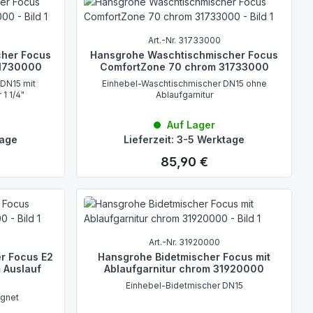
Art.-Nr. 31733000
cher Focus
Hansgrohe Waschtischmischer Focus
31730000
ComfortZone 70 chrom 31733000
DN15 mit
Einhebel-Waschtischmischer DN15 ohne
1 1/4"
Ablaufgarnitur
Auf Lager
tage
Lieferzeit: 3-5 Werktage
85,90 €
Regulärer Preis:
Art.-Nr. 31920000
r Focus E2
Hansgrohe Bidetmischer Focus mit
 Auslauf
Ablaufgarnitur chrom 31920000
Einhebel-Bidetmischer DN15
ignet