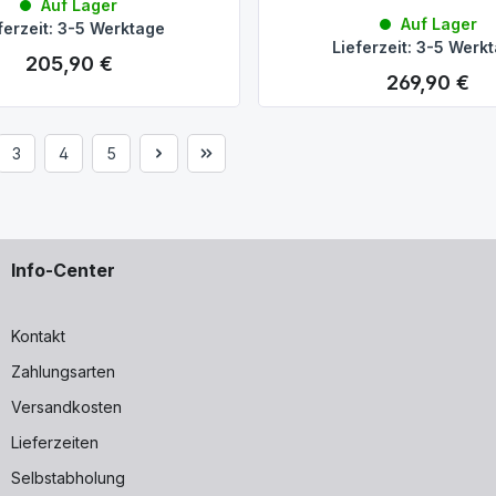
Auf Lager
Auf Lager
ferzeit: 3-5 Werktage
Lieferzeit: 3-5 Werk
205,90 €
Regulärer Preis:
269,90 €
Regulärer Preis:
3
4
5
e
Seite
Seite
Seite
Info-Center
Kontakt
Zahlungsarten
Versandkosten
Lieferzeiten
Selbstabholung