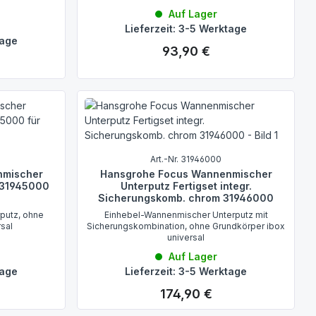
Auf Lager
Lieferzeit: 3-5 Werktage
tage
93,90 €
Regulärer Preis:
Art.-Nr. 31946000
nmischer
Hansgrohe Focus Wannenmischer
m 31945000
Unterputz Fertigset integr.
Sicherungskomb. chrom 31946000
putz, ohne
Einhebel-Wannenmischer Unterputz mit
rsal
Sicherungskombination, ohne Grundkörper ibox
universal
Auf Lager
tage
Lieferzeit: 3-5 Werktage
174,90 €
Regulärer Preis: