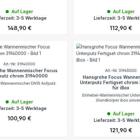
Auf Lager
Auf Lager
ferzeit: 3-5 Werktage
Lieferzeit: 3-5 Werk
148,90 €
112,90 €
Regulärer Preis:
Regulärer Preis:
Art.-Nr. 31940000
he Wannenmischer Focus
Art.-Nr. 31945000
putz chrom 31940000
Hansgrohe Focus Wanne
Unterputz Fertigset chro
-Wannenmischer DN15 Aufputz
für iBox
Einhebel-Wannenmischer Unter
Grundkörper ibox unive
Auf Lager
ferzeit: 3-5 Werktage
Auf Lager
100,90 €
Regulärer Preis:
Lieferzeit: 3-5 Werk
121,90 €
Regulärer Preis: