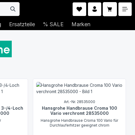
Warenkorb 
g
Ersatzteile
% SALE
Marken
Art.-Nr. 28535000
r 3-/4-Loch
Hansgrohe Handbrause Croma 100
6000
Vario verchromt 28535000
r
Hansgrohe Handbrause Croma 100 Vario für
Durchlauferhitzer geeignet chrom