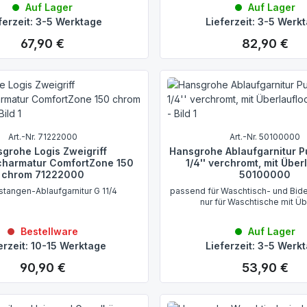
Auf Lager
Auf Lager
ferzeit: 3-5 Werktage
Lieferzeit: 3-5 Werk
67,90 €
82,90 €
Regulärer Preis:
Regulärer Preis:
Art.-Nr. 71222000
Art.-Nr. 50100000
grohe Logis Zweigriff
Hansgrohe Ablaufgarnitur 
charmatur ComfortZone 150
1/4'' verchromt, mit Über
chrom 71222000
50100000
stangen-Ablaufgarnitur G 11/4
passend für Waschtisch- und Bid
nur für Waschtische mit Üb
Bestellware
Auf Lager
erzeit: 10-15 Werktage
Lieferzeit: 3-5 Werk
90,90 €
53,90 €
Regulärer Preis:
Regulärer Preis: