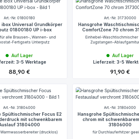
Art.-Nr. 01800180
Art.-Nr. 31730000
 ibox Universal Grundkörper
Hansgrohe Waschtischmis
putz 01800180 UP i-box
ComfortZone 70 chrom 
für alle Brausen-, Wannen- und
Einhebel-Waschtischmischer 
ostat-Fertigsets Unterputz
Zugstangen-Ablaufgarnitur 
Auf Lager
Auf Lager
ferzeit: 3-5 Werktage
Lieferzeit: 3-5 Werk
88,90 €
91,90 €
Regulärer Preis:
Regulärer Preis:
Art.-Nr. 31804000
Art.-Nr. 31806000
 Spültischmischer Focus E2
Hansgrohe Spültischmische
derdruck mit schwenkbarem
chrom mit schwenkbarem
Auslauf 31804000
31806000
e Warmwasserbereiter (drucklos)
für Durchlauferhitzer gee