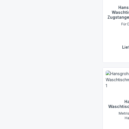
Hans
Waschti
Zugstange
Für 
Lie
Ha
Waschtis
Metri
H