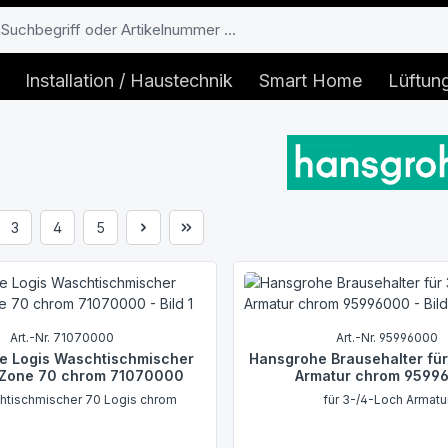
Installation / Haustechnik
Smart Home
Lüftun
3
4
5
e
Seite
Seite
Seite
Art.-Nr. 71070000
Art.-Nr. 95996000
e Logis Waschtischmischer
Hansgrohe Brausehalter fü
Zone 70 chrom 71070000
Armatur chrom 9599
tischmischer 70 Logis chrom
für 3-/4-Loch Armatu