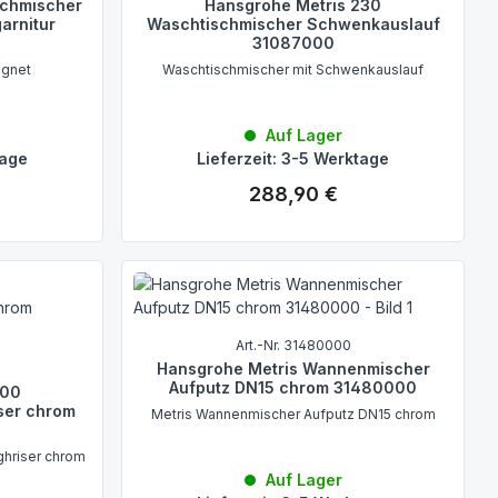
schmischer
Hansgrohe Metris 230
arnitur
Waschtischmischer Schwenkauslauf
31087000
ignet
Waschtischmischer mit Schwenkauslauf
Auf Lager
tage
Lieferzeit: 3-5 Werktage
288,90 €
Regulärer Preis:
Art.-Nr. 31480000
Hansgrohe Metris Wannenmischer
Aufputz DN15 chrom 31480000
200
ser chrom
Metris Wannenmischer Aufputz DN15 chrom
ghriser chrom
Auf Lager