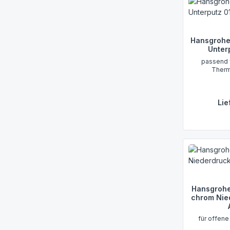
Hansgrohe
Unter
passend 
Therm
Lie
Hansgrohe
chrom Nie
für offen