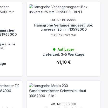
Art.-Nr. 13595000
Hansgrohe Verlängerungsset iBox
universal 25 mm 13595000
nmischer
m 31965000
für iBox universal
putz, ohne
rsal
Auf Lager
Lieferzeit: 3-5 Werktage
41,10 €
Regulärer Preis:
tage
Art.-Nr. 31087000