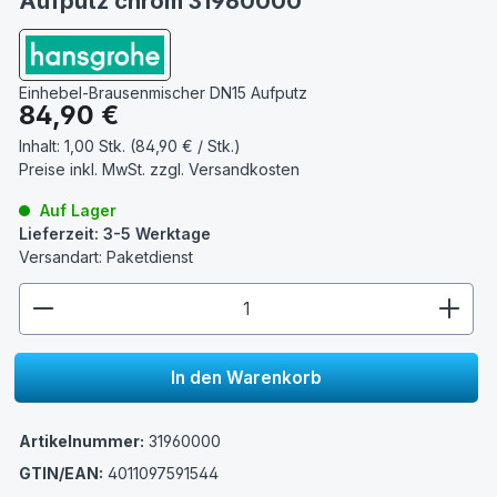
Aufputz chrom 31960000
Einhebel-Brausenmischer DN15 Aufputz
Regulärer Preis:
84,90 €
Inhalt:
1,00 Stk. (84,90 € / Stk.)
Preise inkl. MwSt. zzgl.
Versandkosten
Auf Lager
Lieferzeit: 3-5 Werktage
Versandart: Paketdienst
zentheme.component.product.quantitySelect.lege
In den Warenkorb
Artikelnummer:
31960000
GTIN/EAN:
4011097591544