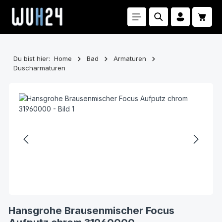
Zum Hauptinhalt springen
Waren
Du bist hier:
Home
Bad
Armaturen
Duscharmaturen
Bildergalerie überspringen
Hansgrohe Brausenmischer Focus