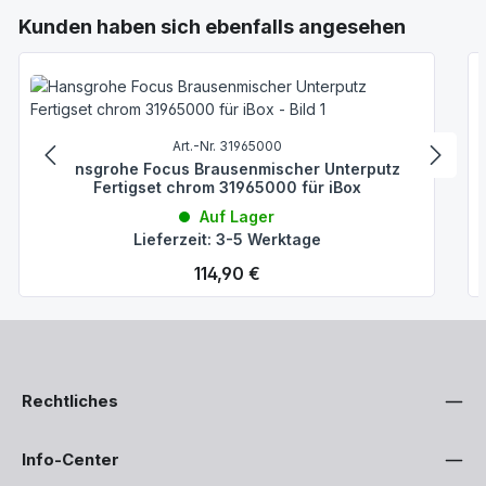
Produktgalerie überspringen
Kunden haben sich ebenfalls angesehen
Art.-Nr. 31965000
Hansgrohe Focus Brausenmischer Unterputz
Fertigset chrom 31965000 für iBox
Auf Lager
Lieferzeit: 3-5 Werktage
Regulärer Preis:
114,90 €
Rechtliches
Info-Center