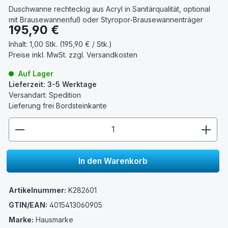
Duschwanne rechteckig aus Acryl in Sanitärqualität, optional
mit Brausewannenfuß oder Styropor-Brausewannenträger
Regulärer Preis:
195,90 €
Inhalt:
1,00 Stk. (195,90 € / Stk.)
Preise inkl. MwSt. zzgl.
Versandkosten
Auf Lager
Lieferzeit: 3-5 Werktage
Versandart: Spedition
Lieferung frei Bordsteinkante
zentheme.component.product.quantitySelect.lege
In den Warenkorb
Artikelnummer:
K282601
GTIN/EAN:
4015413060905
Marke:
Hausmarke