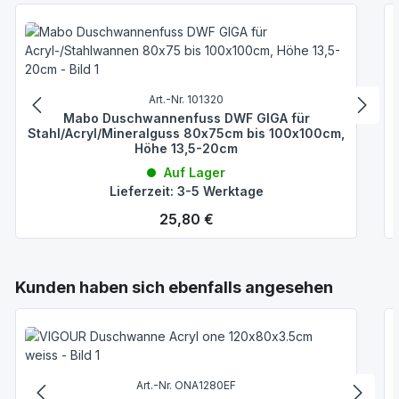
Art.-Nr. 101320
Mabo Duschwannenfuss DWF GIGA für
Stahl/Acryl/Mineralguss 80x75cm bis 100x100cm,
Höhe 13,5-20cm
Auf Lager
Lieferzeit: 3-5 Werktage
Regulärer Preis:
25,80 €
Produktgalerie überspringen
Kunden haben sich ebenfalls angesehen
Art.-Nr. ONA1280EF