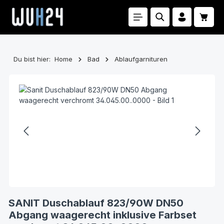
Zum Hauptinhalt springen
Waren
Du bist hier:
Home
Bad
Ablaufgarnituren
Bildergalerie überspringen
SANIT Duschablauf 823/90W DN50
Abgang waagerecht inklusive Farbset