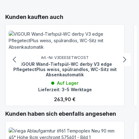
Produktgalerie überspringen
Kunden kauften auch
Art.-Nr. V3DEESETWCOST
VIGOUR Wand-Tiefspül-WC derby V3 edge
PflegetectPlus weiss, spülrandlos, WC-Sitz mit
Absenkautomatik
Auf Lager
Lieferzeit: 3-5 Werktage
Regulärer Preis:
263,90 €
Produktgalerie überspringen
Kunden haben sich ebenfalls angesehen