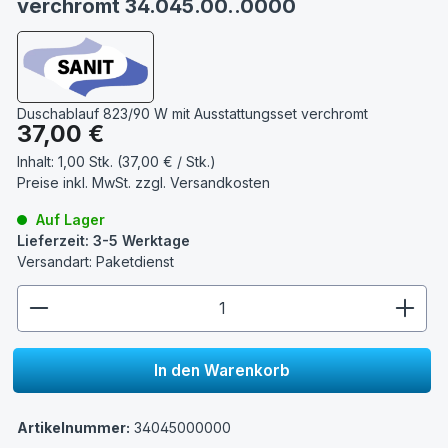
verchromt 34.045.00..0000
Duschablauf 823/90 W mit Ausstattungsset verchromt
Regulärer Preis:
37,00 €
Inhalt:
1,00 Stk. (37,00 € / Stk.)
Preise inkl. MwSt. zzgl.
Versandkosten
Auf Lager
Lieferzeit: 3-5 Werktage
Versandart: Paketdienst
zentheme.component.product.quantitySelect.lege
In den Warenkorb
Artikelnummer:
34045000000