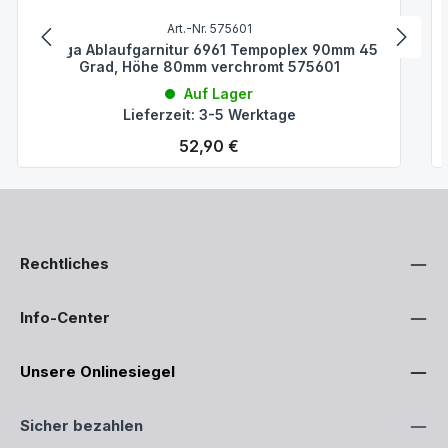
Art.-Nr. 575601
Viega Ablaufgarnitur 6961 Tempoplex 90mm 45
Grad, Höhe 80mm verchromt 575601
Auf Lager
Lieferzeit: 3-5 Werktage
Regulärer Preis:
52,90 €
Rechtliches
Info-Center
Unsere Onlinesiegel
Sicher bezahlen