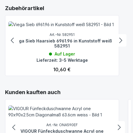
Produktgalerie überspringen
Zubehörartikel
Art.-Nr. 582951
Viega Sieb Haarsieb 6961.96 in Kunststoff weiß
582951
Auf Lager
Lieferzeit: 3-5 Werktage
Regulärer Preis:
10,60 €
Produktgalerie überspringen
Kunden kauften auch
Art.-Nr. ONA590EF
VIGOUR Fünfeckduschwanne Acryl one