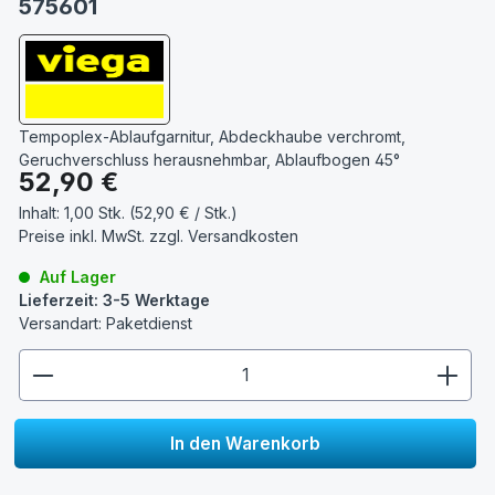
575601
Tempoplex-Ablaufgarnitur, Abdeckhaube verchromt,
Geruchverschluss herausnehmbar, Ablaufbogen 45°
Regulärer Preis:
52,90 €
Inhalt:
1,00 Stk. (52,90 € / Stk.)
Preise inkl. MwSt. zzgl.
Versandkosten
Auf Lager
Lieferzeit: 3-5 Werktage
Versandart: Paketdienst
zentheme.component.product.quantitySelect.lege
In den Warenkorb